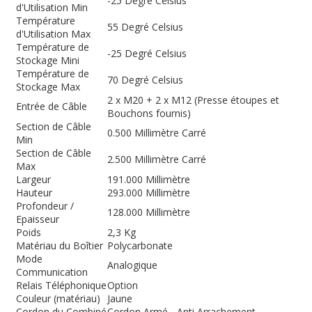
-25 Degré Celsius
d'Utilisation Min
Température
55 Degré Celsius
d'Utilisation Max
Température de
-25 Degré Celsius
Stockage Mini
Température de
70 Degré Celsius
Stockage Max
2 x M20 + 2 x M12 (Presse étoupes et
Entrée de Câble
Bouchons fournis)
Section de Câble
0.500 Millimètre Carré
Min
Section de Câble
2.500 Millimètre Carré
Max
Largeur
191.000 Millimètre
Hauteur
293.000 Millimètre
Profondeur /
128.000 Millimètre
Epaisseur
Poids
2,3 Kg
Matériau du Boîtier
Polycarbonate
Mode
Analogique
Communication
Relais Téléphonique
Option
Couleur (matériau)
Jaune
Cordon du Combiné
Cordon Armé - Anti Arrachement