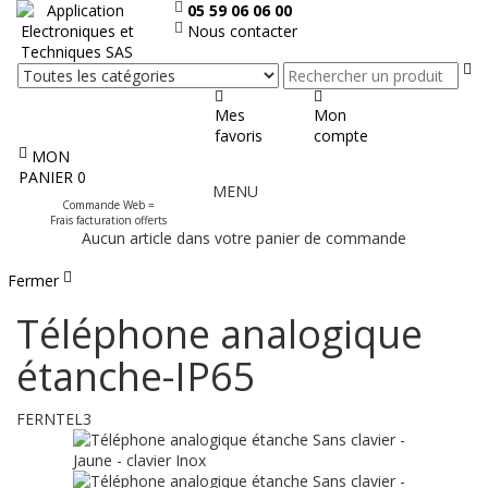
05 59 06 06 00
Nous contacter
Re
Mes
Mon
favoris
compte
MON
Afficher
PANIER
0
MENU
le
Commande Web =
menu
Frais facturation offerts
Aucun article dans votre panier de commande
Fermer
Téléphone analogique
étanche-IP65
FERNTEL3