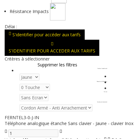
Résistance Impacts
Délai :
S'identifier pour accéder aux tarifs
S'IDENTIFIER POUR ACCEDER AUX TARIFS
Critères à sélectionner
Supprimer les filtres
Couleur (matériau)
:
Nombre de Touches
:
Ecran
:
Cordon du Combiné
:
FERNTEL3-0-J-IN
Téléphone analogique étanche Sans clavier - Jaune - clavier Inox