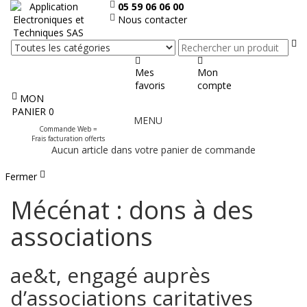
05 59 06 06 00
Nous contacter
Re
Mes
Mon
favoris
compte
MON
Afficher
PANIER
0
MENU
le
Commande Web =
menu
Frais facturation offerts
Aucun article dans votre panier de commande
Fermer
Mécénat : dons à des
associations
ae&t, engagé auprès
d’associations caritatives