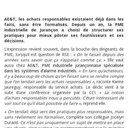
AE&T, les achats responsables existaient déjà dans les
faits, sans être formalisés. Depuis un an, la PME
industrielle de Jurançon a choisi de structurer ses
pratiques pour mieux piloter ses fournisseurs et ses
décisions.
L’expression revient souvent, dans la bouche des dirigeants de
PME, lorsqu’il est question de RSE :
« On le faisait depuis des
années sans savoir que ça s’appelait comme ça.
» Elle vaut
aussi chez
AE&T, PME industrielle jurançonnaise spécialisée
dans les systèmes d’alarme industriels
.
« En tant qu’acheteurs,
il y a beaucoup de choses qu’on faisait sans se rendre compte
que l’on tendait vers les achats responsables »
, raconte Karine
Jaureguy, responsable du service achats. Le déclic vient à la
suite d’une conférence organisée par la CCI.
« La notion
d’achats responsables nous a percutés. C’était intéressant de
voir tout ce qu’il était possible de faire »
, reprend-elle.
« On tendait déjà vers des pratiques plus responsables, mais
sans réellement les formaliser
, complète son collègue Jocelyn
Durand.
Ce n’est pas uniquement un sujet de mettre en place
une charte, c’est surtout un accompagnement sur la manière