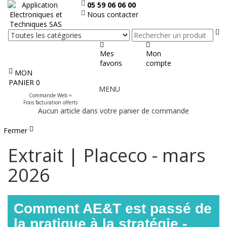
05 59 06 06 00
Nous contacter
Re
Mes
Mon
favoris
compte
MON
Afficher
PANIER
0
MENU
le
Commande Web =
menu
Frais facturation offerts
Aucun article dans votre panier de commande
Fermer
Extrait | Placeco - mars
2026
Comment AE&T est passé de
la pratique à la stratégie -