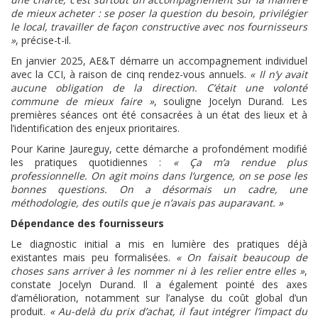
de mieux acheter : se poser la question du besoin, privilégier
le local, travailler de façon constructive avec nos fournisseurs
»
, précise-t-il.
En janvier 2025, AE&T démarre un accompagnement individuel
avec la CCI, à raison de cinq rendez-vous annuels.
« Il n’y avait
aucune obligation de la direction. C’était une volonté
commune de mieux faire »
, souligne Jocelyn Durand. Les
premières séances ont été consacrées à un état des lieux et à
l’identification des enjeux prioritaires.
Pour Karine Jaureguy, cette démarche a profondément modifié
les pratiques quotidiennes :
« Ça m’a rendue plus
professionnelle. On agit moins dans l’urgence, on se pose les
bonnes questions. On a désormais un cadre, une
méthodologie, des outils que je n’avais pas auparavant. »
Dépendance des fournisseurs
Le diagnostic initial a mis en lumière des pratiques déjà
existantes mais peu formalisées.
« On faisait beaucoup de
choses sans arriver à les nommer ni à les relier entre elles »
,
constate Jocelyn Durand. Il a également pointé des axes
d’amélioration, notamment sur l’analyse du coût global d’un
produit.
« Au-delà du prix d’achat, il faut intégrer l’impact du