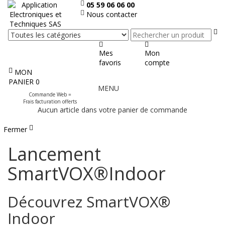
05 59 06 06 00
Nous contacter
Re
Mes
Mon
favoris
compte
MON
Afficher
PANIER
0
MENU
le
Commande Web =
menu
Frais facturation offerts
Aucun article dans votre panier de commande
Fermer
Lancement
SmartVOX®Indoor
Découvrez SmartVOX®
Indoor