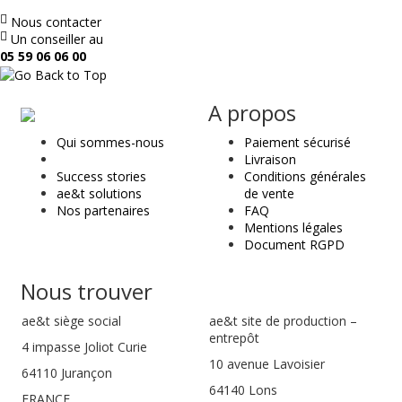
Nous contacter
Un conseiller au
05 59 06 06 00
ae
A propos
&
Qui sommes-nous
Paiement sécurisé
t
Livraison
Success stories
Conditions générales
ae&t solutions
de vente
Nos partenaires
FAQ
Mentions légales
Document RGPD
Nous trouver
ae&t
siège social
ae&t site de production –
entrepôt
4 impasse Joliot Curie
10 avenue Lavoisier
64110
Jurançon
64140 Lons
FRANCE