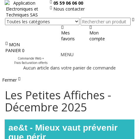
05 59 06 06 00
Nous contacter
Re
Mes
Mon
favoris
compte
MON
Afficher
PANIER
0
MENU
le
Commande Web =
menu
Frais facturation offerts
Aucun article dans votre panier de commande
Fermer
Les Petites Affiches -
Décembre 2025
ae&t - Mieux vaut prévenir
que périr