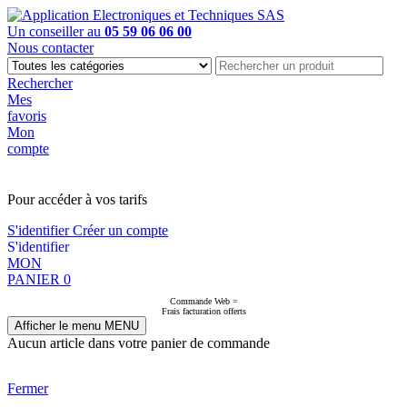
Un conseiller au
05 59 06 06 00
Nous contacter
Rechercher
Mes
favoris
Mon
compte
PAS EN LIGNE, CONTACTEZ NOUS
Pour accéder à vos tarifs
S'identifier
Créer un compte
S'identifier
MON
PANIER
0
Commande Web =
Frais facturation offerts
Afficher le menu
MENU
Aucun article dans votre panier de commande
Fermer