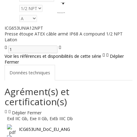
Filetage
:
Dimensions PE
:
ICG653UNIA12NPT
Presse étoupe ATEX câble armé IP68 A compound 1/2 NPT
Laiton
Voir les références et disponibilités de cette série
Déplier
Fermer
Données techniques
Agrément(s) et
certification(s)
Déplier
Fermer
Exd IIC Gb, Exe II Gb, Extb IIIC Db
ICG653UNI_DoC_EU_ANG