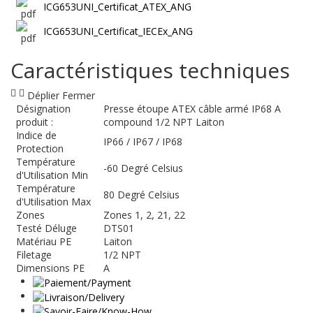
ICG653UNI_Certificat_ATEX_ANG
ICG653UNI_Certificat_IECEx_ANG
Caractéristiques techniques
Déplier
Fermer
Désignation
Presse étoupe ATEX câble armé IP68 A
produit :
compound 1/2 NPT Laiton
Indice de
IP66 / IP67 / IP68
Protection
Température
-60 Degré Celsius
d'Utilisation Min
Température
80 Degré Celsius
d'Utilisation Max
Zones
Zones 1, 2, 21, 22
Testé Déluge
DTS01
Matériau PE
Laiton
Filetage
1/2 NPT
Dimensions PE
A