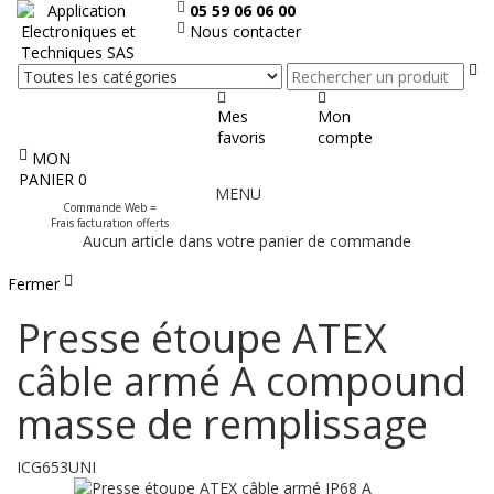
05 59 06 06 00
Nous contacter
Re
Mes
Mon
favoris
compte
MON
Afficher
PANIER
0
MENU
le
Commande Web =
menu
Frais facturation offerts
Aucun article dans votre panier de commande
Fermer
Presse étoupe ATEX
câble armé A compound
masse de remplissage
ICG653UNI