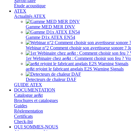
Savoir-faire
Étude acoustique
ATEX
Actualités ATEX
Gamme MED MER DNV
Gamme D1x ATEX EN54
Webinar n°2 Comment choisir son avertisseur sonore ? J
1er Webinaire chez ae&t : Comment choisir son feu ? Voir
ae&t rejoint le fabricant anglais E2S Warning Signals
Detecteurs de chaleur DAF
GUIDE ATEX
DOCUMENTATION
Catalogue ae&t
Brochures et catalogues
Guides
Réglementation
Certificats
Check-list
QUI SOMMES-NOUS