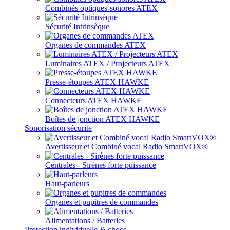
Combinés optiques-sonores ATEX
Sécurité Intrinsèque
Organes de commandes ATEX
Luminaires ATEX / Projecteurs ATEX
Presse-étoupes ATEX HAWKE
Connecteurs ATEX HAWKE
Boîtes de jonction ATEX HAWKE
Sonorisation sécurite
Avertisseur et Combiné vocal Radio SmartVOX®
Centrales - Sirènes forte puissance
Haut-parleurs
Organes et pupitres de commandes
Alimentations / Batteries
Protection individuelle & chocs