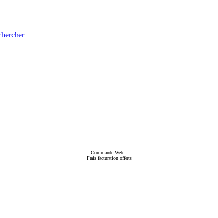
hercher
Commande Web =
Frais facturation offerts