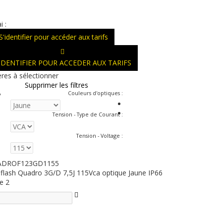
i :
S'identifier pour accéder aux tarifs
'IDENTIFIER POUR ACCEDER AUX TARIFS
ères à sélectionner
Supprimer les filtres
Couleurs d'optiques
:
Tension - Type de Courant
:
Tension - Voltage
:
ADROF123GD1155
 flash Quadro 3G/D 7,5J 115Vca optique Jaune IP66
e 2