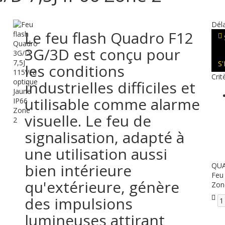
Déla
Le feu flash Quadro F12
3G/3D est conçu pour
S
les conditions
Crit
industrielles difficiles et
utilisable comme alarme
visuelle. Le feu de
signalisation, adapté à
une utilisation aussi
bien intérieure
QU
Feu
qu'extérieure, génère
Zon
des impulsions
lumineuses attirant