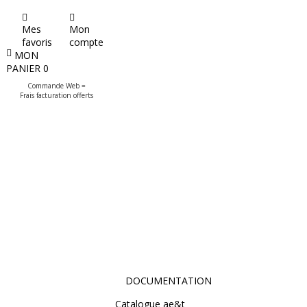
Mes
Mon
favoris
compte
MON
PANIER
0
Commande Web =
Frais facturation offerts
DOCUMENTATION
Catalogue ae&t