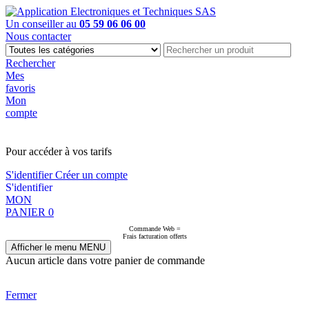
Un conseiller au
05 59 06 06 00
Nous contacter
Rechercher
Mes
favoris
Mon
compte
PAS EN LIGNE, CONTACTEZ NOUS
Pour accéder à vos tarifs
S'identifier
Créer un compte
S'identifier
MON
PANIER
0
Commande Web =
Frais facturation offerts
Afficher le menu
MENU
Aucun article dans votre panier de commande
Fermer