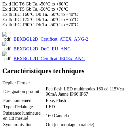
Ex d IIC T6 Gb Ta. -50°C to +60°C
Ex d IIC T5 Gb Ta. -50°C to +70°C
Ex tb IIIC T60°C Db Ta. -50°C to +40°C
Ex tb IIIC T75°C Db Ta. -50°C to +55°C
Ex tb IIIC T90°C Db Ta. -50°C to +70°C
BEXBGL2D_Certificat_ATEX_ANG-2
BEXBGL2D_DoC_EU_ANG
BEXBGL2D_Certificat_IECEx_ANG
Caractéristiques techniques
Déplier
Fermer
Feu flash LED multimodes 160 cd 115Vca
Désignation produit :
90mA Jaune IP66 IP67
Fonctionnement
Fixe, Flash
Type d'éclairage
LED
Puissance lumineuse
160 Candela
en Cd mesuré
Synchronisation
Oui (en montage parallèle)