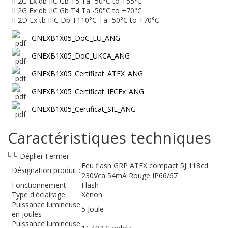
II 2G Ex db IIC Gb T5 Ta -50°C to +55°C
II 2G Ex db IIC Gb T4 Ta -50°C to +70°C
II 2D Ex tb IIIC Db T110°C Ta -50°C to +70°C
GNEXB1X05_DoC_EU_ANG
GNEXB1X05_DoC_UKCA_ANG
GNEXB1X05_Certificat_ATEX_ANG
GNEXB1X05_Certificat_IECEx_ANG
GNEXB1X05_Certificat_SIL_ANG
Caractéristiques techniques
Déplier
Fermer
Feu flash GRP ATEX compact 5J 118cd
Désignation produit :
230Vca 54mA Rouge IP66/67
Fonctionnement
Flash
Type d'éclairage
Xénon
Puissance lumineuse
5 Joule
en Joules
Puissance lumineuse