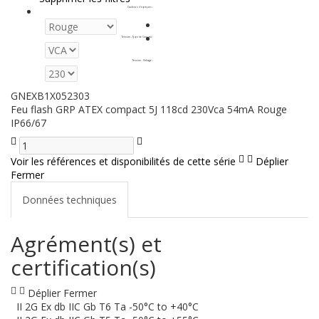
Couleurs d'optiques
:
Tension - Type de Courant
:
Tension - Voltage
:
GNEXB1X052303
Feu flash GRP ATEX compact 5J 118cd 230Vca 54mA Rouge
IP66/67
Voir les références et disponibilités de cette série
Déplier
Fermer
Données techniques
Agrément(s) et
certification(s)
Déplier
Fermer
II 2G Ex db IIC Gb T6 Ta -50°C to +40°C