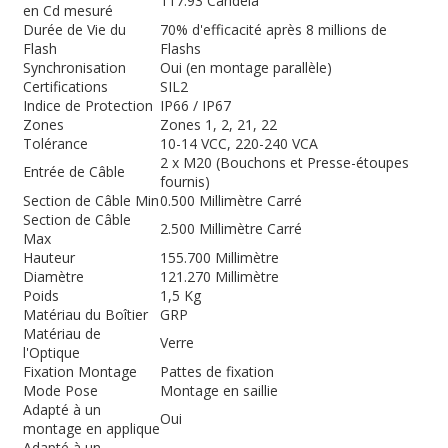
117.93 Candela
en Cd mesuré
Durée de Vie du
70% d'efficacité après 8 millions de
Flash
Flashs
Synchronisation
Oui (en montage parallèle)
Certifications
SIL2
Indice de Protection
IP66 / IP67
Zones
Zones 1, 2, 21, 22
Tolérance
10-14 VCC, 220-240 VCA
2 x M20 (Bouchons et Presse-étoupes
Entrée de Câble
fournis)
Section de Câble Min
0.500 Millimètre Carré
Section de Câble
2.500 Millimètre Carré
Max
Hauteur
155.700 Millimètre
Diamètre
121.270 Millimètre
Poids
1,5 Kg
Matériau du Boîtier
GRP
Matériau de
Verre
l'Optique
Fixation Montage
Pattes de fixation
Mode Pose
Montage en saillie
Adapté à un
Oui
montage en applique
Adapté à un