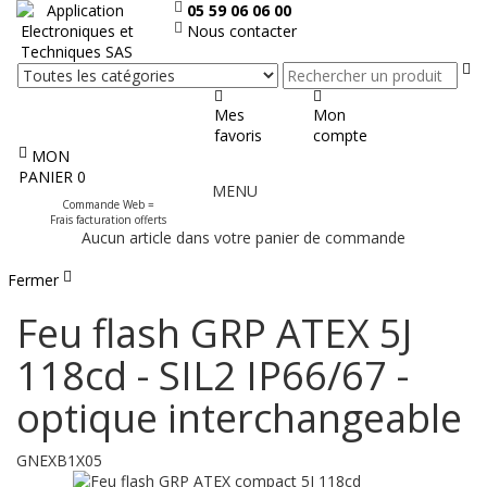
05 59 06 06 00
Nous contacter
Re
Mes
Mon
favoris
compte
MON
Afficher
PANIER
0
MENU
le
Commande Web =
menu
Frais facturation offerts
Aucun article dans votre panier de commande
Fermer
Feu flash GRP ATEX 5J
118cd - SIL2 IP66/67 -
optique interchangeable
GNEXB1X05