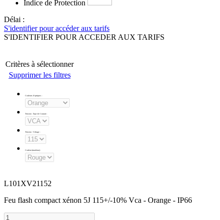
Indice de Protection
Délai :
S'identifier pour accéder aux tarifs
S'IDENTIFIER POUR ACCEDER AUX TARIFS
Critères à sélectionner
Supprimer les filtres
Couleurs d'optiques
:
Tension - Type de Courant
:
Tension - Voltage
:
Couleur (matériau)
:
L101XV21152
Feu flash compact xénon 5J 115+/-10% Vca - Orange - IP66