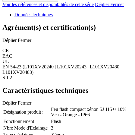
Voir les références et disponibilités de cette série
Déplier
Fermer
Données techniques
Agrément(s) et certification(s)
Déplier
Fermer
CE
EAC
UL
EN 54-23 (L101XV20240 | L101XV20243 | L101XV20480 |
L101XV20483)
SIL2
Caractéristiques techniques
Déplier
Fermer
Feu flash compact xénon 5J 115+/-10%
Désignation produit :
Vca - Orange - IP66
Fonctionnement
Flash
Nbre Mode d'Eclairage
3
Type d'éclairage
Xénon