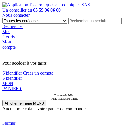
Un conseiller au
05 59 06 06 00
Nous contacter
Rechercher
Mes
favoris
Mon
compte
PAS EN LIGNE, CONTACTEZ NOUS
Pour accéder à vos tarifs
S'identifier
Créer un compte
S'identifier
MON
PANIER
0
Commande Web =
Frais facturation offerts
Afficher le menu
MENU
Aucun article dans votre panier de commande
Fermer