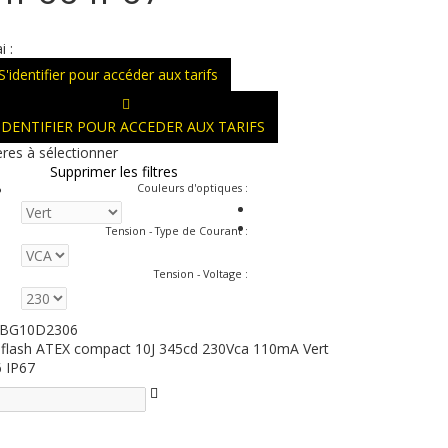
i :
S'identifier pour accéder aux tarifs
'IDENTIFIER POUR ACCEDER AUX TARIFS
ères à sélectionner
Supprimer les filtres
Couleurs d'optiques
:
Tension - Type de Courant
:
Tension - Voltage
:
BG10D2306
 flash ATEX compact 10J 345cd 230Vca 110mA Vert
6 IP67