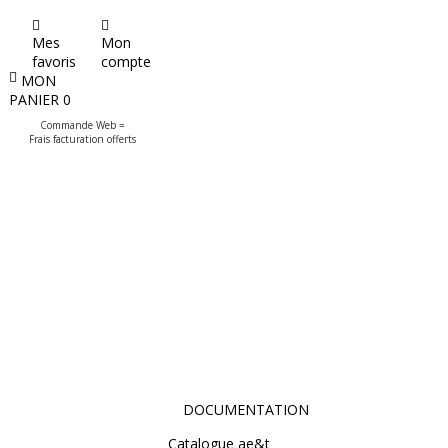
Mes
Mon
favoris
compte
MON
PANIER
0
Commande Web =
Frais facturation offerts
DOCUMENTATION
Catalogue ae&t