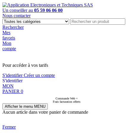
Un conseiller au
05 59 06 06 00
Nous contacter
Rechercher
Mes
favoris
Mon
compte
PAS EN LIGNE, CONTACTEZ NOUS
Pour accéder à vos tarifs
S'identifier
Créer un compte
S'identifier
MON
PANIER
0
Commande Web =
Frais facturation offerts
Afficher le menu
MENU
Aucun article dans votre panier de commande
Fermer