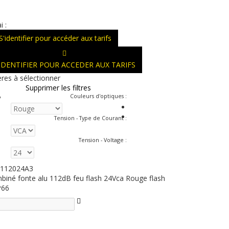
i :
S'identifier pour accéder aux tarifs
'IDENTIFIER POUR ACCEDER AUX TARIFS
ères à sélectionner
Supprimer les filtres
Couleurs d'optiques
:
Tension - Type de Courant
:
Tension - Voltage
:
112024A3
biné fonte alu 112dB feu flash 24Vca Rouge flash
P66