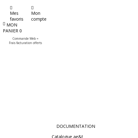
Mes
Mon
favoris
compte
MON
PANIER
0
Commande Web =
Frais facturation offerts
DOCUMENTATION
Catalogue ae&t