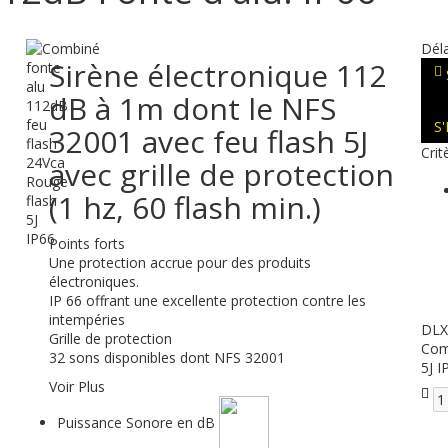
Déla
Sirène électronique 112
dB à 1m dont le NFS
S
32001 avec feu flash 5J
Crit
avec grille de protection
(1 hz, 60 flash min.)
Points forts
Une protection accrue pour des produits
électroniques.
IP 66 offrant une excellente protection contre les
intempéries
DLX
Grille de protection
Com
32 sons disponibles dont NFS 32001
5J I
Voir Plus
Puissance Sonore en dB