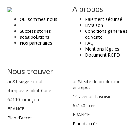
ae
A propos
&
Qui sommes-nous
Paiement sécurisé
t
Livraison
Success stories
Conditions générales
ae&t solutions
de vente
Nos partenaires
FAQ
Mentions légales
Document RGPD
Nous trouver
ae&t
siège social
ae&t site de production –
entrepôt
4 impasse Joliot Curie
10 avenue Lavoisier
64110
Jurançon
64140 Lons
FRANCE
FRANCE
Plan d'accès
Plan d'accès