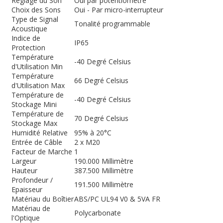
Réglage du Son
Oui par potentiomètre
Choix des Sons
Oui - Par micro-interrupteur
Type de Signal
Tonalité programmable
Acoustique
Indice de
IP65
Protection
Température
-40 Degré Celsius
d'Utilisation Min
Température
66 Degré Celsius
d'Utilisation Max
Température de
-40 Degré Celsius
Stockage Mini
Température de
70 Degré Celsius
Stockage Max
Humidité Relative
95% à 20°C
Entrée de Câble
2 x M20
Facteur de Marche
1
Largeur
190.000 Millimètre
Hauteur
387.500 Millimètre
Profondeur /
191.500 Millimètre
Epaisseur
Matériau du Boîtier
ABS/PC UL94 V0 & 5VA FR
Matériau de
Polycarbonate
l'Optique