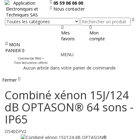
05 59 06 06 00
Nous contacter
Re
Mes
Mon
favoris
compte
MON
Afficher
PANIER
0
MENU
le
Commande Web =
menu
Frais facturation offerts
Aucun article dans votre panier de commande
Fermer
Combiné xénon 15J/124
dB OPTASON® 64 sons -
IP65
O540DFV2