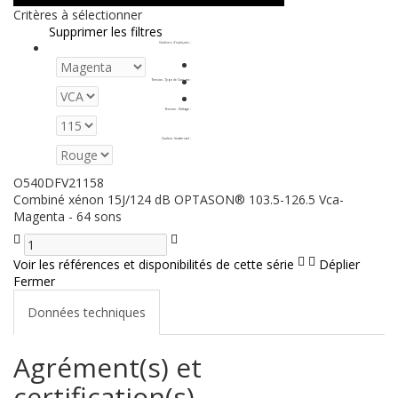
Critères à sélectionner
Supprimer les filtres
Couleurs d'optiques
:
Tension - Type de Courant
:
Tension - Voltage
:
Couleur (matériau)
:
O540DFV21158
Combiné xénon 15J/124 dB OPTASON® 103.5-126.5 Vca-
Magenta - 64 sons
Voir les références et disponibilités de cette série
Déplier
Fermer
Données techniques
Agrément(s) et
certification(s)