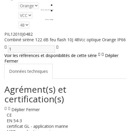
Tension - Type de Courant
:
Tension - Voltage
:
PIL12010J0482
Combiné sirène 122 dB feu flash 10J 48Vcc optique Orange IP66
Voir les références et disponibilités de cette série
Déplier
Fermer
Données techniques
Agrément(s) et
certification(s)
Déplier
Fermer
CE
EN 54-3
certificat GL - application marine