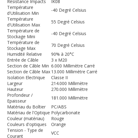
Résistance Impacts
IK08
Température
-40 Degré Celsius
d'Utilisation Min
Température
55 Degré Celsius
d'Utilisation Max
Température de
-40 Degré Celsius
Stockage Mini
Température de
70 Degré Celsius
Stockage Max
Humidité Relative
90% à 20°C
Entrée de Câble
3 x M20
Section de Câble Min
6.000 Millimètre Carré
Section de Câble Max
13.000 Millimètre Carré
Isolation Electrique
Classe II
Largeur
214.000 Millimètre
Hauteur
270.000 Millimètre
Profondeur /
181.000 Millimètre
Epaisseur
Matériau du Boîtier
PC/ABS
Matériau de l'Optique
Polycarbonate
Couleur (matériau)
Rouge
Couleurs d'optiques
Orange
Tension - Type de
VCC
Courant