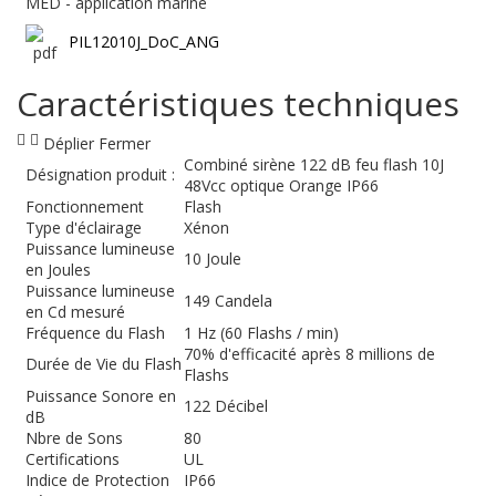
MED - application marine
PIL12010J_DoC_ANG
Caractéristiques techniques
Déplier
Fermer
Combiné sirène 122 dB feu flash 10J
Désignation produit :
48Vcc optique Orange IP66
Fonctionnement
Flash
Type d'éclairage
Xénon
Puissance lumineuse
10 Joule
en Joules
Puissance lumineuse
149 Candela
en Cd mesuré
Fréquence du Flash
1 Hz (60 Flashs / min)
70% d'efficacité après 8 millions de
Durée de Vie du Flash
Flashs
Puissance Sonore en
122 Décibel
dB
Nbre de Sons
80
Certifications
UL
Indice de Protection
IP66