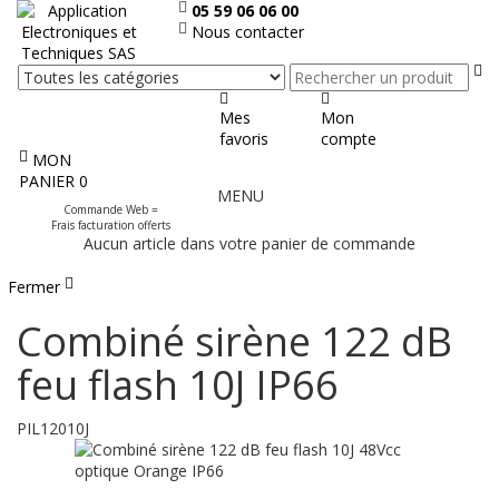
05 59 06 06 00
Nous contacter
Re
Mes
Mon
favoris
compte
MON
Afficher
PANIER
0
MENU
le
Commande Web =
menu
Frais facturation offerts
Aucun article dans votre panier de commande
Fermer
Combiné sirène 122 dB
feu flash 10J IP66
PIL12010J