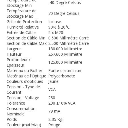
-40 Degré Celsius
Stockage Mini
Température de
70 Degré Celsius
Stockage Max
Grille de Protection
Incluse
Humidité Relative
90% à 20°C
Entrée de Câble
2 x M20
Section de Câble Min
0.500 Millimètre Carré
Section de Câble Max
2.500 Millimètre Carré
Largeur
130.000 Millimètre
Hauteur
267.600 Millimètre
Profondeur /
125.000 Millimètre
Epaisseur
Matériau du Boîtier
Fonte d'aluminium
Matériau de l'Optique
Polycarbonate
Couleurs d'optiques
Jaune
Tension - Type de
VCA
Courant
Tension - Voltage
230
Tolérance
230 ±10% VCA
Consommation
79 mA
Nominale
Poids
2,35 Kg
Couleur (matériau)
Rouge