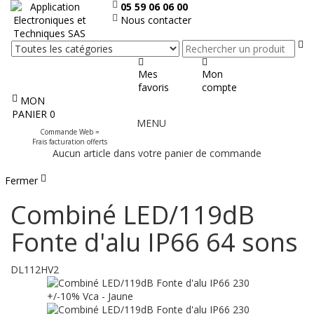
05 59 06 06 00
Nous contacter
Re
Mes
Mon
favoris
compte
MON
Afficher
PANIER
0
MENU
le
Commande Web =
menu
Frais facturation offerts
Aucun article dans votre panier de commande
Fermer
Combiné LED/119dB
Fonte d'alu IP66 64 sons
DL112HV2