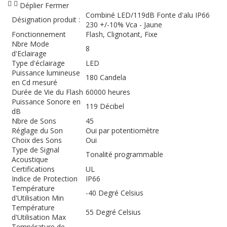
Déplier
Fermer
Combiné LED/119dB Fonte d'alu IP66
Désignation produit :
230 +/-10% Vca - Jaune
Fonctionnement
Flash, Clignotant, Fixe
Nbre Mode
8
d'Eclairage
Type d'éclairage
LED
Puissance lumineuse
180 Candela
en Cd mesuré
Durée de Vie du Flash
60000 heures
Puissance Sonore en
119 Décibel
dB
Nbre de Sons
45
Réglage du Son
Oui par potentiomètre
Choix des Sons
Oui
Type de Signal
Tonalité programmable
Acoustique
Certifications
UL
Indice de Protection
IP66
Température
-40 Degré Celsius
d'Utilisation Min
Température
55 Degré Celsius
d'Utilisation Max
Température de