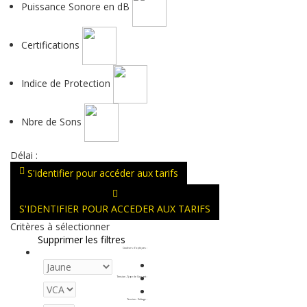
Puissance Sonore en dB
Certifications
Indice de Protection
Nbre de Sons
Délai :
S'identifier pour accéder aux tarifs
S'IDENTIFIER POUR ACCEDER AUX TARIFS
Critères à sélectionner
Supprimer les filtres
Couleurs d'optiques
:
Tension - Type de Courant
:
Tension - Voltage
: