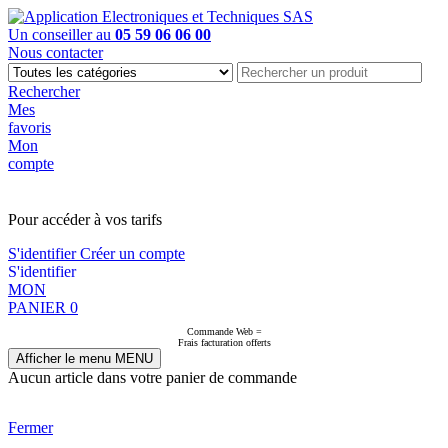
Un conseiller au
05 59 06 06 00
Nous contacter
Rechercher
Mes
favoris
Mon
compte
PAS EN LIGNE, CONTACTEZ NOUS
Pour accéder à vos tarifs
S'identifier
Créer un compte
S'identifier
MON
PANIER
0
Commande Web =
Frais facturation offerts
Afficher le menu
MENU
Aucun article dans votre panier de commande
Fermer