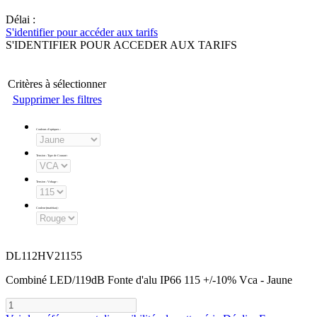
Délai :
S'identifier pour accéder aux tarifs
S'IDENTIFIER POUR ACCEDER AUX TARIFS
Critères à sélectionner
Supprimer les filtres
Couleurs d'optiques
:
Tension - Type de Courant
:
Tension - Voltage
:
Couleur (matériau)
:
DL112HV21155
Combiné LED/119dB Fonte d'alu IP66 115 +/-10% Vca - Jaune