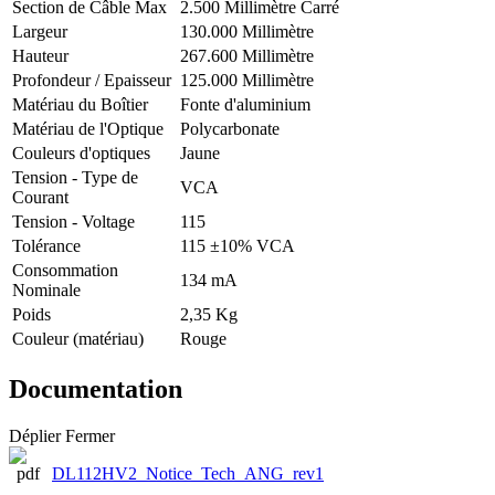
Section de Câble Max
2.500 Millimètre Carré
Largeur
130.000 Millimètre
Hauteur
267.600 Millimètre
Profondeur / Epaisseur
125.000 Millimètre
Matériau du Boîtier
Fonte d'aluminium
Matériau de l'Optique
Polycarbonate
Couleurs d'optiques
Jaune
Tension - Type de
VCA
Courant
Tension - Voltage
115
Tolérance
115 ±10% VCA
Consommation
134 mA
Nominale
Poids
2,35 Kg
Couleur (matériau)
Rouge
Documentation
Déplier
Fermer
DL112HV2_Notice_Tech_ANG_rev1