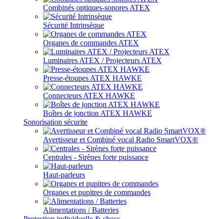
Combinés optiques-sonores ATEX
Sécurité Intrinsèque
Organes de commandes ATEX
Luminaires ATEX / Projecteurs ATEX
Presse-étoupes ATEX HAWKE
Connecteurs ATEX HAWKE
Boîtes de jonction ATEX HAWKE
Sonorisation sécurite
Avertisseur et Combiné vocal Radio SmartVOX®
Centrales - Sirènes forte puissance
Haut-parleurs
Organes et pupitres de commandes
Alimentations / Batteries
Protection individuelle & chocs