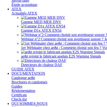
Savoir-faire
Étude acoustique
ATEX
Actualités ATEX
Gamme MED MER DNV
Gamme D1x ATEX EN54
Webinar n°2 Comment choisir son avertisseur sonore ? J
1er Webinaire chez ae&t : Comment choisir son feu ? Voir
ae&t rejoint le fabricant anglais E2S Warning Signals
Detecteurs de chaleur DAF
GUIDE ATEX
DOCUMENTATION
Catalogue ae&t
Brochures et catalogues
Guides
Réglementation
Certificats
Check-list
QUI SOMMES-NOUS