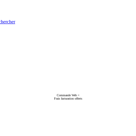
hercher
Commande Web =
Frais facturation offerts