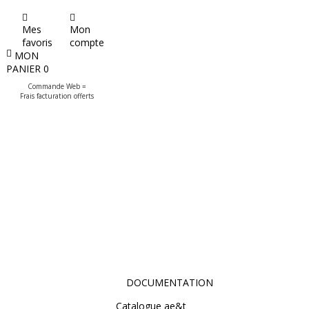
Mes
Mon
favoris
compte
MON
PANIER
0
Commande Web =
Frais facturation offerts
DOCUMENTATION
Catalogue ae&t