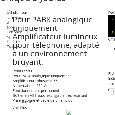
Déla
Pour PABX analogique
uniquement
S
Amplificateur lumineux
Crit
pour téléphone, adapté
à un environnement
bruyant.
Points forts
FLA
Pour PABX analogique uniquement
Indi
Amplificateur robuste: IP66
Tra
Alimentation : 230 Vca
Fonctionnement permanent
Boîtier en ABS auto-extinguible très résistant
Prise gigogne et câble de 3 m inclus
Voir Plus