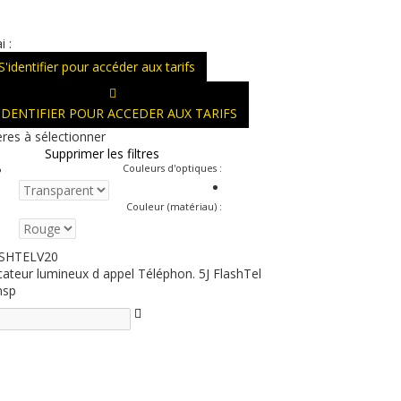
i :
S'identifier pour accéder aux tarifs
'IDENTIFIER POUR ACCEDER AUX TARIFS
ères à sélectionner
Supprimer les filtres
Couleurs d'optiques
:
Couleur (matériau)
:
SHTELV20
cateur lumineux d appel Téléphon. 5J FlashTel
nsp