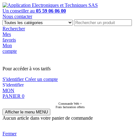
Un conseiller au
05 59 06 06 00
Nous contacter
Rechercher
Mes
favoris
Mon
compte
PAS EN LIGNE, CONTACTEZ NOUS
Pour accéder à vos tarifs
S'identifier
Créer un compte
S'identifier
MON
PANIER
0
Commande Web =
Frais facturation offerts
Afficher le menu
MENU
Aucun article dans votre panier de commande
Fermer