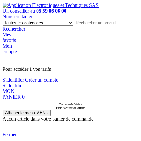
Un conseiller au
05 59 06 06 00
Nous contacter
Rechercher
Mes
favoris
Mon
compte
PAS EN LIGNE, CONTACTEZ NOUS
Pour accéder à vos tarifs
S'identifier
Créer un compte
S'identifier
MON
PANIER
0
Commande Web =
Frais facturation offerts
Afficher le menu
MENU
Aucun article dans votre panier de commande
Fermer