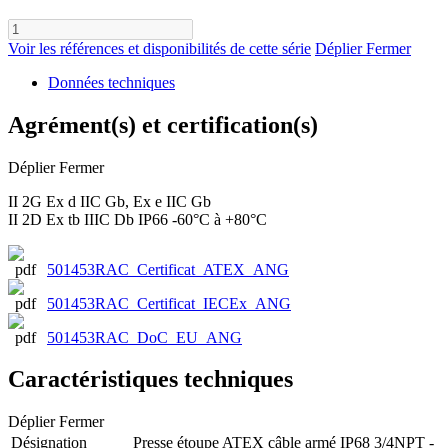
Voir les références et disponibilités de cette série
Déplier
Fermer
Données techniques
Agrément(s) et certification(s)
Déplier
Fermer
II 2G Ex d IIC Gb, Ex e IIC Gb
II 2D Ex tb IIIC Db IP66 -60°C à +80°C
501453RAC_Certificat_ATEX_ANG
501453RAC_Certificat_IECEx_ANG
501453RAC_DoC_EU_ANG
Caractéristiques techniques
Déplier
Fermer
Désignation
Presse étoupe ATEX câble armé IP68 3/4NPT -