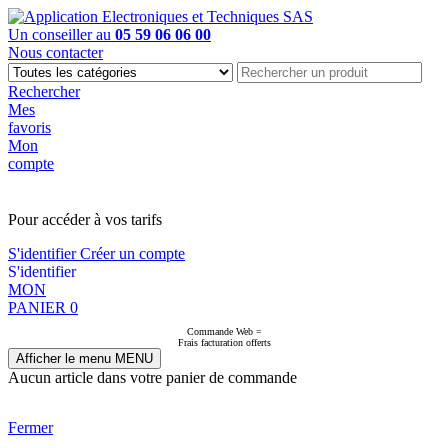
Un conseiller au
05 59 06 06 00
Nous contacter
Rechercher
Mes
favoris
Mon
compte
PAS EN LIGNE, CONTACTEZ NOUS
Pour accéder à vos tarifs
S'identifier
Créer un compte
S'identifier
MON
PANIER
0
Commande Web =
Frais facturation offerts
Afficher le menu
MENU
Aucun article dans votre panier de commande
Fermer