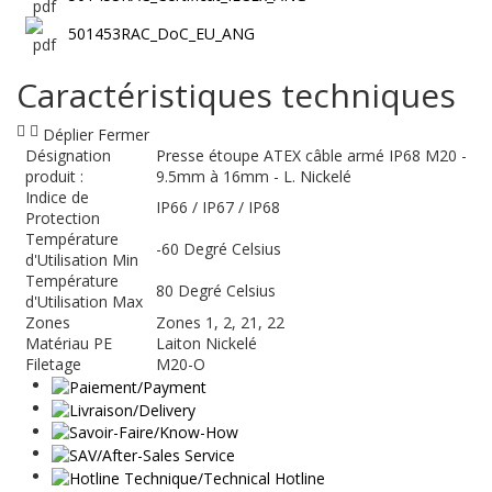
501453RAC_DoC_EU_ANG
Caractéristiques techniques
Déplier
Fermer
Désignation
Presse étoupe ATEX câble armé IP68 M20 -
produit :
9.5mm à 16mm - L. Nickelé
Indice de
IP66 / IP67 / IP68
Protection
Température
-60 Degré Celsius
d'Utilisation Min
Température
80 Degré Celsius
d'Utilisation Max
Zones
Zones 1, 2, 21, 22
Matériau PE
Laiton Nickelé
Filetage
M20-O