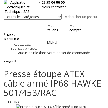
05 59 06 06 00
Nous contacter
Re
Mes
Mon
favoris
compte
MON
Afficher
PANIER
0
MENU
le
Commande Web =
menu
Frais facturation offerts
Aucun article dans votre panier de commande
Fermer
Presse étoupe ATEX
câble armé IP68 HAWKE
501/453/RAC
501453RAC