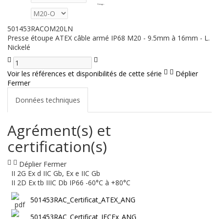
Filetage
:
501453RACOM20LN
Presse étoupe ATEX câble armé IP68 M20 - 9.5mm à 16mm - L.
Nickelé
Voir les références et disponibilités de cette série
Déplier
Fermer
Données techniques
Agrément(s) et
certification(s)
Déplier
Fermer
II 2G Ex d IIC Gb, Ex e IIC Gb
II 2D Ex tb IIIC Db IP66 -60°C à +80°C
501453RAC_Certificat_ATEX_ANG
501453RAC_Certificat_IECEx_ANG