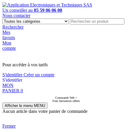
Un conseiller au
05 59 06 06 00
Nous contacter
Rechercher
Mes
favoris
Mon
compte
PAS EN LIGNE, CONTACTEZ NOUS
Pour accéder à vos tarifs
S'identifier
Créer un compte
S'identifier
MON
PANIER
0
Commande Web =
Frais facturation offerts
Afficher le menu
MENU
Aucun article dans votre panier de commande
Fermer