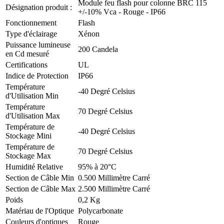
Module feu flash pour colonne BRC 115
Désignation produit :
+/-10% Vca - Rouge - IP66
Fonctionnement
Flash
Type d'éclairage
Xénon
Puissance lumineuse
200 Candela
en Cd mesuré
Certifications
UL
Indice de Protection
IP66
Température
-40 Degré Celsius
d'Utilisation Min
Température
70 Degré Celsius
d'Utilisation Max
Température de
-40 Degré Celsius
Stockage Mini
Température de
70 Degré Celsius
Stockage Max
Humidité Relative
95% à 20°C
Section de Câble Min
0.500 Millimètre Carré
Section de Câble Max
2.500 Millimètre Carré
Poids
0,2 Kg
Matériau de l'Optique
Polycarbonate
Couleurs d'optiques
Rouge