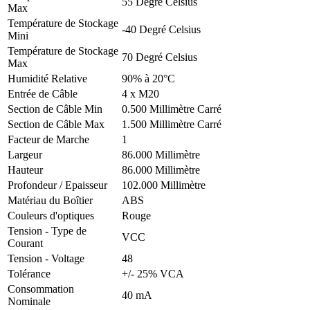
55 Degré Celsius
Max
Température de Stockage
-40 Degré Celsius
Mini
Température de Stockage
70 Degré Celsius
Max
Humidité Relative
90% à 20°C
Entrée de Câble
4 x M20
Section de Câble Min
0.500 Millimètre Carré
Section de Câble Max
1.500 Millimètre Carré
Facteur de Marche
1
Largeur
86.000 Millimètre
Hauteur
86.000 Millimètre
Profondeur / Epaisseur
102.000 Millimètre
Matériau du Boîtier
ABS
Couleurs d'optiques
Rouge
Tension - Type de
VCC
Courant
Tension - Voltage
48
Tolérance
+/- 25% VCA
Consommation
40 mA
Nominale