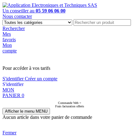
Un conseiller au
05 59 06 06 00
Nous contacter
Rechercher
Mes
favoris
Mon
compte
PAS EN LIGNE, CONTACTEZ NOUS
Pour accéder à vos tarifs
S'identifier
Créer un compte
S'identifier
MON
PANIER
0
Commande Web =
Frais facturation offerts
Afficher le menu
MENU
Aucun article dans votre panier de commande
Fermer