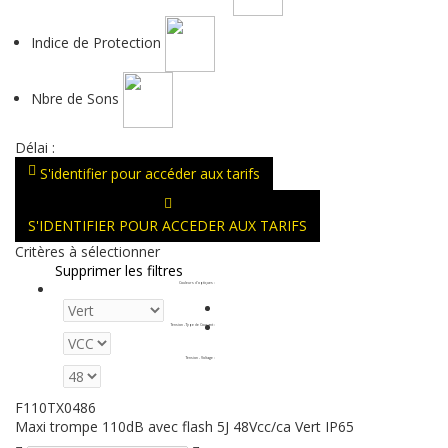
Indice de Protection
Nbre de Sons
Délai :
S'identifier pour accéder aux tarifs
S'IDENTIFIER POUR ACCEDER AUX TARIFS
Critères à sélectionner
Supprimer les filtres
Couleurs d'optiques
:
Tension - Type de Courant
:
Tension - Voltage
:
F110TX0486
Maxi trompe 110dB avec flash 5J 48Vcc/ca Vert IP65