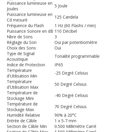
Puissance lumineuse en
5 Joule
Joules
Puissance lumineuse en
125 Candela
Cd mesuré
Fréquence du Flash
1 Hz (60 Flashs / min)
Puissance Sonore en dB
110 Décibel
Nbre de Sons
3
Réglage du Son
Oui par potentiomètre
Choix des Sons
Oui
Type de Signal
Tonalité programmable
Acoustique
Indice de Protection
IP65
Température
-25 Degré Celsius
d'Utilisation Min
Température
50 Degré Celsius
d'Utilisation Max
Température de
-40 Degré Celsius
Stockage Mini
Température de
70 Degré Celsius
Stockage Max
Humidité Relative
90% à 20°C
Entrée de Câble
1 x 5-7 mm
Section de Câble Min
0.500 Millimètre Carré
Section de Câble Max
1.500 Millimètre Carré