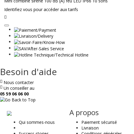
Mini combiné sirène 100 dB (A) feu LED IP66 10 sons
Identifiez vous pour accéder aux tarifs
Lire
la
suite
Besoin d'aide
Nous contacter
Un conseiller au
05 59 06 06 00
ae
A propos
&
Qui sommes-nous
Paiement sécurisé
t
Livraison
Success stories
Conditions générales