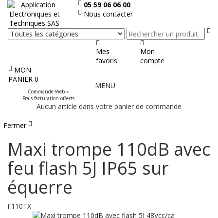
05 59 06 06 00
Nous contacter
Re
Mes
Mon
favoris
compte
MON
Afficher
PANIER
0
MENU
le
Commande Web =
menu
Frais facturation offerts
Aucun article dans votre panier de commande
Fermer
Maxi trompe 110dB avec
feu flash 5J IP65 sur
équerre
F110TX