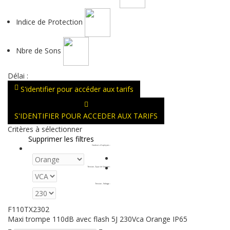
Indice de Protection
Nbre de Sons
Délai :
S'identifier pour accéder aux tarifs
S'IDENTIFIER POUR ACCEDER AUX TARIFS
Critères à sélectionner
Supprimer les filtres
Couleurs d'optiques
:
Tension - Type de Courant
:
Tension - Voltage
:
F110TX2302
Maxi trompe 110dB avec flash 5J 230Vca Orange IP65