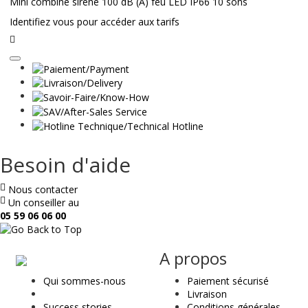
Mini combiné sirène 100 dB (A) feu LED IP66 10 sons
Identifiez vous pour accéder aux tarifs
Lire
la
suite
Besoin d'aide
Nous contacter
Un conseiller au
05 59 06 06 00
ae
A propos
&
Qui sommes-nous
Paiement sécurisé
t
Livraison
Success stories
Conditions générales