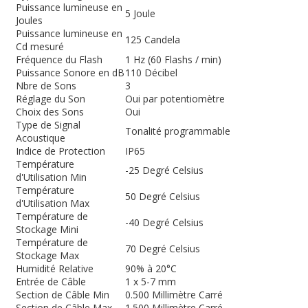
Puissance lumineuse en
5 Joule
Joules
Puissance lumineuse en
125 Candela
Cd mesuré
Fréquence du Flash
1 Hz (60 Flashs / min)
Puissance Sonore en dB
110 Décibel
Nbre de Sons
3
Réglage du Son
Oui par potentiomètre
Choix des Sons
Oui
Type de Signal
Tonalité programmable
Acoustique
Indice de Protection
IP65
Température
-25 Degré Celsius
d'Utilisation Min
Température
50 Degré Celsius
d'Utilisation Max
Température de
-40 Degré Celsius
Stockage Mini
Température de
70 Degré Celsius
Stockage Max
Humidité Relative
90% à 20°C
Entrée de Câble
1 x 5-7 mm
Section de Câble Min
0.500 Millimètre Carré
Section de Câble Max
1.500 Millimètre Carré