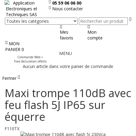
05 59 06 06 00
Nous contacter
Re
Mes
Mon
favoris
compte
MON
Afficher
PANIER
0
MENU
le
Commande Web =
menu
Frais facturation offerts
Aucun article dans votre panier de commande
Fermer
Maxi trompe 110dB avec
feu flash 5J IP65 sur
équerre
F110TX