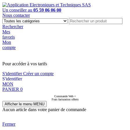
Un conseiller au
05 59 06 06 00
Nous contacter
Rechercher
Mes
favoris
Mon
compte
PAS EN LIGNE, CONTACTEZ NOUS
Pour accéder à vos tarifs
S'identifier
Créer un compte
S'identifier
MON
PANIER
0
Commande Web =
Frais facturation offerts
Afficher le menu
MENU
Aucun article dans votre panier de commande
Fermer