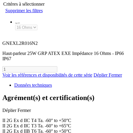
Critères à sélectionner
Supprimer les filtres
Ligne HP
:
GNEXL2R016N2
Haut-parleur 25W GRP ATEX EXE Impédance 16 Ohms - IP66
IP67
Voir les références et disponibilités de cette série
Déplier
Fermer
Données techniques
Agrément(s) et certification(s)
Déplier
Fermer
II 2G Ex d IIC T4 Ta. -60° to +50°C
II 2G Ex d IIC T3 Ta. -60° to +65°C
II 2G Ex d IIB T6 Ta. -60° to +50°C