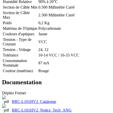
Humidité Relative
90% à 20°C
Section de Câble Min
0.500 Millimètre Carré
Section de Câble
2.500 Millimètre Carré
Max
Poids
0,2 Kg
Matériau de l'Optique
Polycarbonate
Couleurs d'optiques
Jaune
Tension - Type de
VCC
Courant
Tension - Voltage
24, 12
Tolérance
10-14 VCC / 16-33 VCC
Consommation
87 mA
Nominale
Couleur (matériau)
Rouge
Documentation
Déplier
Fermer
BRC-L101HV2_Catalogue
BRC-L101HV2_Notice_Tech_ANG