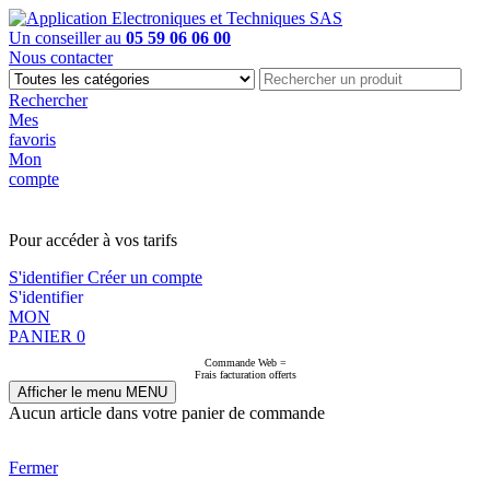
Un conseiller au
05 59 06 06 00
Nous contacter
Rechercher
Mes
favoris
Mon
compte
PAS EN LIGNE, CONTACTEZ NOUS
Pour accéder à vos tarifs
S'identifier
Créer un compte
S'identifier
MON
PANIER
0
Commande Web =
Frais facturation offerts
Afficher le menu
MENU
Aucun article dans votre panier de commande
Fermer