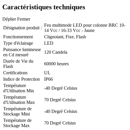
Caractéristiques techniques
Déplier
Fermer
Feu multimode LED pour colonne BRC 10-
Désignation produit :
14 Vcc / 16-33 Vcc - Jaune
Fonctionnement
Clignotant, Fixe, Flash
Type d'éclairage
LED
Puissance lumineuse
120 Candela
en Cd mesuré
Durée de Vie du
60000 heures
Flash
Certifications
UL
Indice de Protection
IP66
Température
-40 Degré Celsius
d'Utilisation Min
Température
70 Degré Celsius
d'Utilisation Max
Température de
-40 Degré Celsius
Stockage Mini
Température de
70 Degré Celsius
Stockage Max