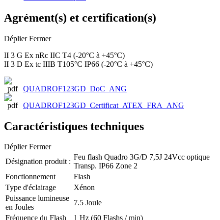
Agrément(s) et certification(s)
Déplier
Fermer
II 3 G Ex nRc IIC T4 (-20°C à +45°C)
II 3 D Ex tc IIIB T105°C IP66 (-20°C à +45°C)
QUADROF123GD_DoC_ANG
QUADROF123GD_Certificat_ATEX_FRA_ANG
Caractéristiques techniques
Déplier
Fermer
Feu flash Quadro 3G/D 7,5J 24Vcc optique
Désignation produit :
Transp. IP66 Zone 2
Fonctionnement
Flash
Type d'éclairage
Xénon
Puissance lumineuse
7.5 Joule
en Joules
Fréquence du Flash
1 Hz (60 Flashs / min)