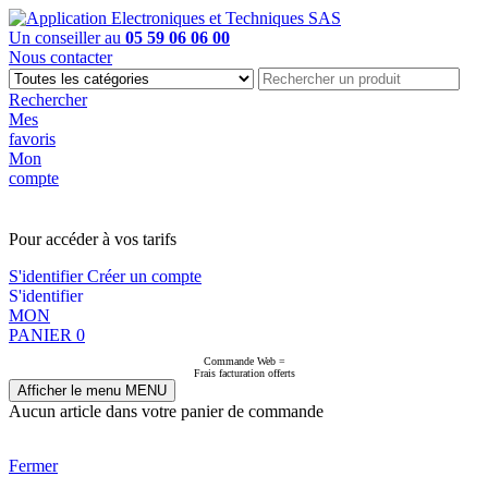
Un conseiller au
05 59 06 06 00
Nous contacter
Rechercher
Mes
favoris
Mon
compte
PAS EN LIGNE, CONTACTEZ NOUS
Pour accéder à vos tarifs
S'identifier
Créer un compte
S'identifier
MON
PANIER
0
Commande Web =
Frais facturation offerts
Afficher le menu
MENU
Aucun article dans votre panier de commande
Fermer