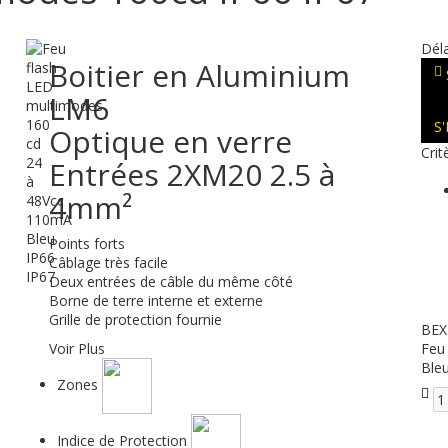
Déla
Boitier en Aluminium
LM6
S
Optique en verre
Crit
Entrées 2XM20 2.5 à
4mm²
Points forts
Câblage très facile
Deux entrées de câble du même côté
Borne de terre interne et externe
Grille de protection fournie
BEX
Voir Plus
Feu
Ble
Zones
Indice de Protection