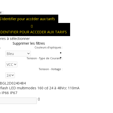
i :
S'identifier pour accéder aux tarifs
'IDENTIFIER POUR ACCEDER AUX TARIFS
ères à sélectionner
Supprimer les filtres
Couleurs d'optiques
:
Tension - Type de Courant
:
Tension - Voltage
:
BGL2D0240484
 flash LED multimodes 160 cd 24 à 48Vcc 110mA
u IP66 IP67