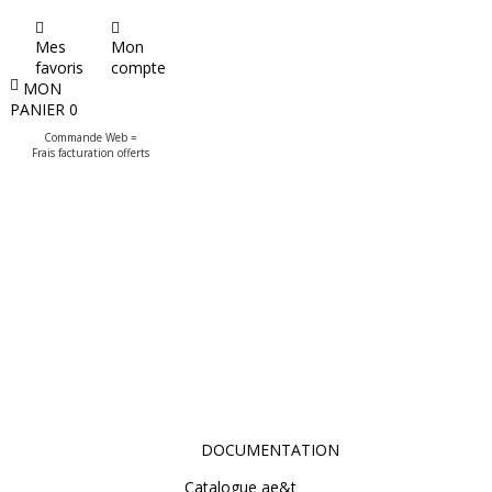
Mes
Mon
favoris
compte
MON
PANIER
0
Commande Web =
Frais facturation offerts
DOCUMENTATION
Catalogue ae&t