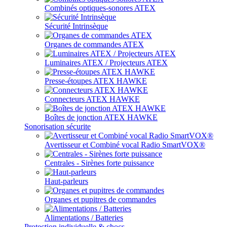
Combinés optiques-sonores ATEX
Sécurité Intrinsèque
Organes de commandes ATEX
Luminaires ATEX / Projecteurs ATEX
Presse-étoupes ATEX HAWKE
Connecteurs ATEX HAWKE
Boîtes de jonction ATEX HAWKE
Sonorisation sécurite
Avertisseur et Combiné vocal Radio SmartVOX®
Centrales - Sirènes forte puissance
Haut-parleurs
Organes et pupitres de commandes
Alimentations / Batteries
Protection individuelle & chocs