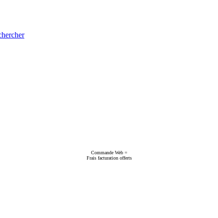
hercher
Commande Web =
Frais facturation offerts