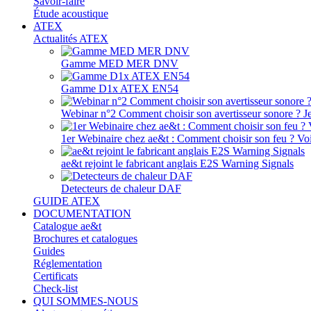
Savoir-faire
Étude acoustique
ATEX
Actualités ATEX
Gamme MED MER DNV
Gamme D1x ATEX EN54
Webinar n°2 Comment choisir son avertisseur sonore ? J
1er Webinaire chez ae&t : Comment choisir son feu ? Voir
ae&t rejoint le fabricant anglais E2S Warning Signals
Detecteurs de chaleur DAF
GUIDE ATEX
DOCUMENTATION
Catalogue ae&t
Brochures et catalogues
Guides
Réglementation
Certificats
Check-list
QUI SOMMES-NOUS