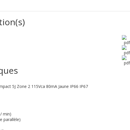
tion(s)
iques
ompact 5J Zone 2 115Vca 80mA Jaune IP66 IP67
 / min)
 parallèle)