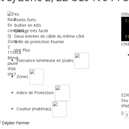
Déla
Points forts
Boîtier en ABS
Câblage très facile
Deux entrées de câble du même côté
S
Grille de protection fournie
Crit
Voir Plus
Puissance lumineuse en Joules
Zones
Indice de Protection
E2X
Feu
IP6
Couleur (matériau)
Déplier
Fermer