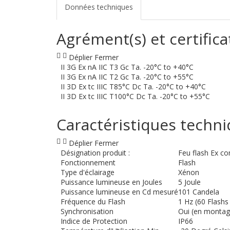
Données techniques
Agrément(s) et certifica
Déplier
Fermer
II 3G Ex nA IIC T3 Gc Ta. -20°C to +40°C
II 3G Ex nA IIC T2 Gc Ta. -20°C to +55°C
II 3D Ex tc IIIC T85°C Dc Ta. -20°C to +40°C
II 3D Ex tc IIIC T100°C Dc Ta. -20°C to +55°C
Caractéristiques techn
Déplier
Fermer
Désignation produit :
Feu flash Ex c
Fonctionnement
Flash
Type d'éclairage
Xénon
Puissance lumineuse en Joules
5 Joule
Puissance lumineuse en Cd mesuré
101 Candela
Fréquence du Flash
1 Hz (60 Flashs
Synchronisation
Oui (en montage
Indice de Protection
IP66