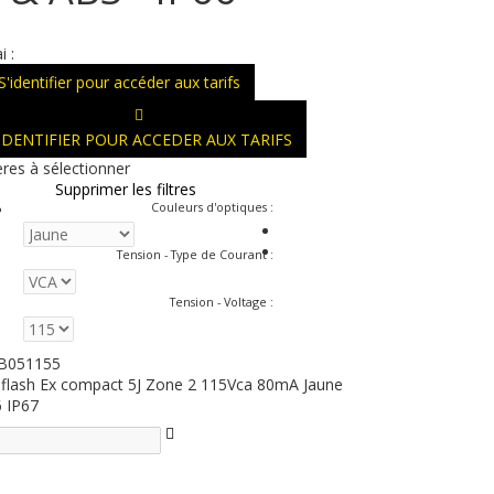
i :
S'identifier pour accéder aux tarifs
'IDENTIFIER POUR ACCEDER AUX TARIFS
ères à sélectionner
Supprimer les filtres
Couleurs d'optiques
:
Tension - Type de Courant
:
Tension - Voltage
:
B051155
 flash Ex compact 5J Zone 2 115Vca 80mA Jaune
6 IP67