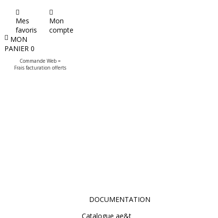
Mes
Mon
favoris
compte
MON
PANIER
0
Commande Web =
Frais facturation offerts
DOCUMENTATION
Catalogue ae&t