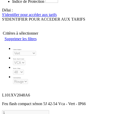
Indice de Protection
Délai :
S'identifier pour accéder aux tarifs
S'IDENTIFIER POUR ACCEDER AUX TARIFS
Critères à sélectionner
Supprimer les filtres
Couleurs d'optiques
:
Tension - Type de Courant
:
Tension - Voltage
:
Couleur (matériau)
:
L101XV2048A6
Feu flash compact xénon 5J 42-54 Vca - Vert - IP66