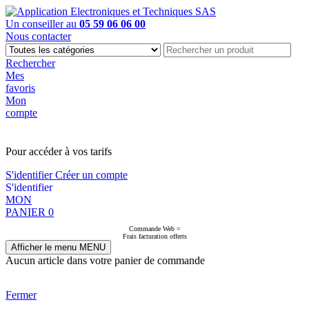
Un conseiller au
05 59 06 06 00
Nous contacter
Rechercher
Mes
favoris
Mon
compte
PAS EN LIGNE, CONTACTEZ NOUS
Pour accéder à vos tarifs
S'identifier
Créer un compte
S'identifier
MON
PANIER
0
Commande Web =
Frais facturation offerts
Afficher le menu
MENU
Aucun article dans votre panier de commande
Fermer