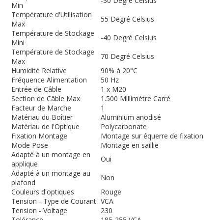
-30 Degré Celsius
Min
Température d'Utilisation
55 Degré Celsius
Max
Température de Stockage
-40 Degré Celsius
Mini
Température de Stockage
70 Degré Celsius
Max
Humidité Relative
90% à 20°C
Fréquence Alimentation
50 Hz
Entrée de Câble
1 x M20
Section de Câble Max
1.500 Millimètre Carré
Facteur de Marche
1
Matériau du Boîtier
Aluminium anodisé
Matériau de l'Optique
Polycarbonate
Fixation Montage
Montage sur équerre de fixation
Mode Pose
Montage en saillie
Adapté à un montage en
Oui
applique
Adapté à un montage au
Non
plafond
Couleurs d'optiques
Rouge
Tension - Type de Courant
VCA
Tension - Voltage
230
Tolérance
185-255 VCA