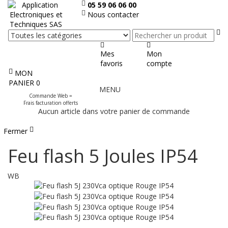
05 59 06 06 00
Nous contacter
Re
Mes
Mon
favoris
compte
MON
Afficher
PANIER
0
MENU
le
Commande Web =
menu
Frais facturation offerts
Aucun article dans votre panier de commande
Fermer
Feu flash 5 Joules IP54
WB