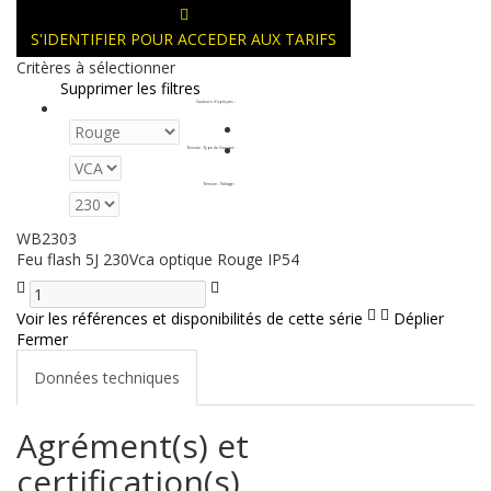
S'IDENTIFIER POUR ACCEDER AUX TARIFS
Critères à sélectionner
Supprimer les filtres
Couleurs d'optiques
:
Tension - Type de Courant
:
Tension - Voltage
:
WB2303
Feu flash 5J 230Vca optique Rouge IP54
Voir les références et disponibilités de cette série
Déplier
Fermer
Données techniques
Agrément(s) et
certification(s)