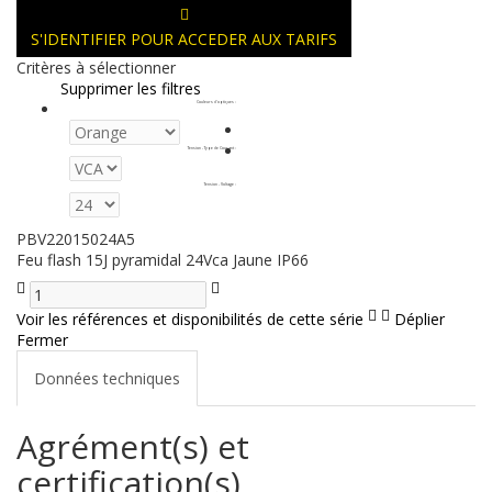
S'IDENTIFIER POUR ACCEDER AUX TARIFS
Critères à sélectionner
Supprimer les filtres
Couleurs d'optiques
:
Tension - Type de Courant
:
Tension - Voltage
:
PBV22015024A5
Feu flash 15J pyramidal 24Vca Jaune IP66
Voir les références et disponibilités de cette série
Déplier
Fermer
Données techniques
Agrément(s) et
certification(s)