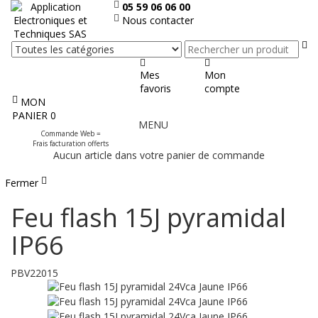
05 59 06 06 00
Nous contacter
Re
Mes
Mon
favoris
compte
MON
Afficher
PANIER
0
MENU
le
Commande Web =
menu
Frais facturation offerts
Aucun article dans votre panier de commande
Fermer
Feu flash 15J pyramidal
IP66
PBV22015