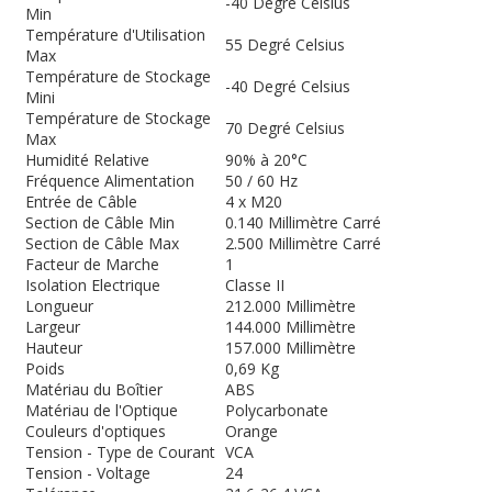
-40 Degré Celsius
Min
Température d'Utilisation
55 Degré Celsius
Max
Température de Stockage
-40 Degré Celsius
Mini
Température de Stockage
70 Degré Celsius
Max
Humidité Relative
90% à 20°C
Fréquence Alimentation
50 / 60 Hz
Entrée de Câble
4 x M20
Section de Câble Min
0.140 Millimètre Carré
Section de Câble Max
2.500 Millimètre Carré
Facteur de Marche
1
Isolation Electrique
Classe II
Longueur
212.000 Millimètre
Largeur
144.000 Millimètre
Hauteur
157.000 Millimètre
Poids
0,69 Kg
Matériau du Boîtier
ABS
Matériau de l'Optique
Polycarbonate
Couleurs d'optiques
Orange
Tension - Type de Courant
VCA
Tension - Voltage
24