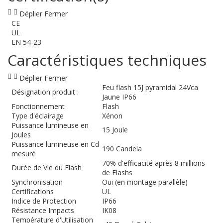
Déplier
Fermer
CE
UL
EN 54-23
Caractéristiques techniques
Déplier
Fermer
Feu flash 15J pyramidal 24Vca
Désignation produit :
Jaune IP66
Fonctionnement
Flash
Type d'éclairage
Xénon
Puissance lumineuse en
15 Joule
Joules
Puissance lumineuse en Cd
190 Candela
mesuré
70% d'efficacité après 8 millions
Durée de Vie du Flash
de Flashs
Synchronisation
Oui (en montage parallèle)
Certifications
UL
Indice de Protection
IP66
Résistance Impacts
IK08
Température d'Utilisation