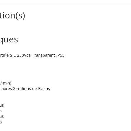
tion(s)
iques
ertifié SIL 230Vca Transparent IP55
 / min)
 après 8 millions de Flashs
us
us
us
us