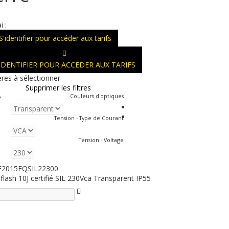
i :
S'identifier pour accéder aux tarifs
'IDENTIFIER POUR ACCEDER AUX TARIFS
ères à sélectionner
Supprimer les filtres
Couleurs d'optiques
:
Tension - Type de Courant
:
Tension - Voltage
:
2015EQSIL22300
flash 10J certifié SIL 230Vca Transparent IP55