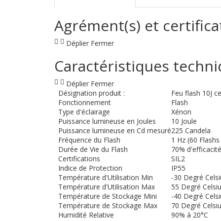
Agrément(s) et certifica
Déplier
Fermer
Caractéristiques techn
Déplier
Fermer
Désignation produit :
Feu flash 10J c
Fonctionnement
Flash
Type d'éclairage
Xénon
Puissance lumineuse en Joules
10 Joule
Puissance lumineuse en Cd mesuré
225 Candela
Fréquence du Flash
1 Hz (60 Flashs
Durée de Vie du Flash
70% d'efficacité
Certifications
SIL2
Indice de Protection
IP55
Température d'Utilisation Min
-30 Degré Celsi
Température d'Utilisation Max
55 Degré Celsi
Température de Stockage Mini
-40 Degré Celsi
Température de Stockage Max
70 Degré Celsi
Humidité Relative
90% à 20°C