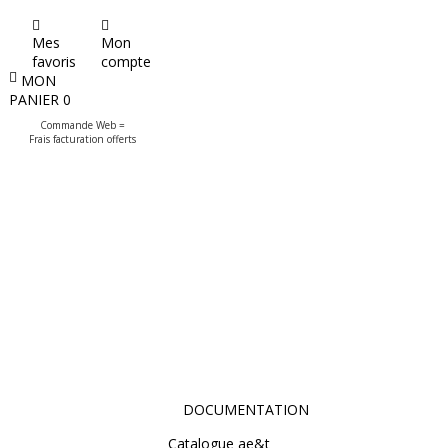
Mes
Mon
favoris
compte
MON
PANIER
0
Commande Web =
Frais facturation offerts
DOCUMENTATION
Catalogue ae&t