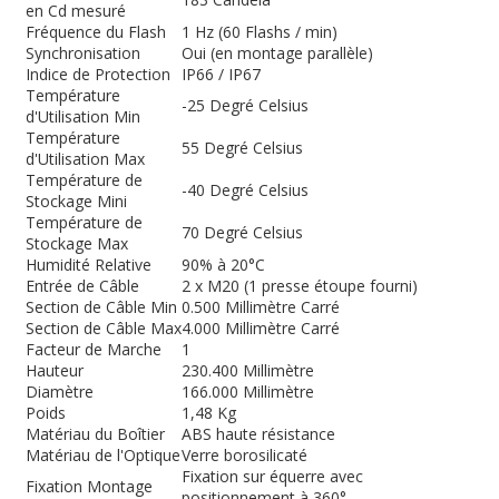
en Cd mesuré
Fréquence du Flash
1 Hz (60 Flashs / min)
Synchronisation
Oui (en montage parallèle)
Indice de Protection
IP66 / IP67
Température
-25 Degré Celsius
d'Utilisation Min
Température
55 Degré Celsius
d'Utilisation Max
Température de
-40 Degré Celsius
Stockage Mini
Température de
70 Degré Celsius
Stockage Max
Humidité Relative
90% à 20°C
Entrée de Câble
2 x M20 (1 presse étoupe fourni)
Section de Câble Min
0.500 Millimètre Carré
Section de Câble Max
4.000 Millimètre Carré
Facteur de Marche
1
Hauteur
230.400 Millimètre
Diamètre
166.000 Millimètre
Poids
1,48 Kg
Matériau du Boîtier
ABS haute résistance
Matériau de l'Optique
Verre borosilicaté
Fixation sur équerre avec
Fixation Montage
positionnement à 360°