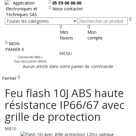
05 59 06 06 00
Nous contacter
Re
Mes
Mon
favoris
compte
MON
Afficher
PANIER
0
MENU
le
Commande Web =
menu
Frais facturation offerts
Aucun article dans votre panier de commande
Fermer
Feu flash 10J ABS haute
résistance IP66/67 avec
grille de protection
MB10