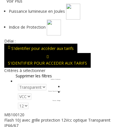
Voir Plus
Puissance lumineuse en Joules
Indice de Protection
Délai :
S'identifier pour accéder aux tarifs
S'IDENTIFIER POUR ACCEDER AUX TARIFS
Critères à sélectionner
Supprimer les filtres
Couleurs d'optiques
:
Tension - Type de Courant
:
Tension - Voltage
:
MB100120
Flash 10J avec grille protection 12Vcc optique Transparent
IP66/67