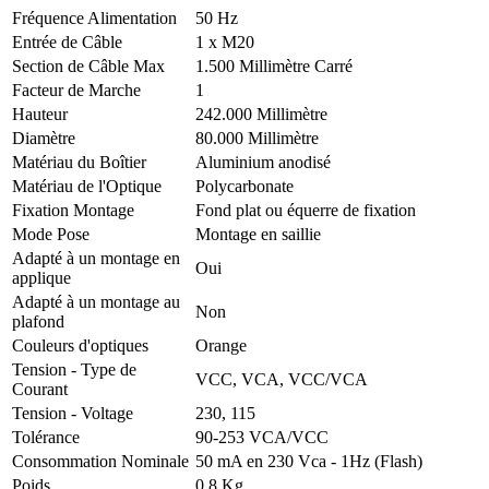
Fréquence Alimentation
50 Hz
Entrée de Câble
1 x M20
Section de Câble Max
1.500 Millimètre Carré
Facteur de Marche
1
Hauteur
242.000 Millimètre
Diamètre
80.000 Millimètre
Matériau du Boîtier
Aluminium anodisé
Matériau de l'Optique
Polycarbonate
Fixation Montage
Fond plat ou équerre de fixation
Mode Pose
Montage en saillie
Adapté à un montage en
Oui
applique
Adapté à un montage au
Non
plafond
Couleurs d'optiques
Orange
Tension - Type de
VCC, VCA, VCC/VCA
Courant
Tension - Voltage
230, 115
Tolérance
90-253 VCA/VCC
Consommation Nominale
50 mA en 230 Vca - 1Hz (Flash)
Poids
0,8 Kg