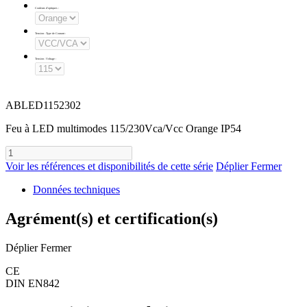
Couleurs d'optiques
:
Tension - Type de Courant
:
Tension - Voltage
:
ABLED1152302
Feu à LED multimodes 115/230Vca/Vcc Orange IP54
Voir les références et disponibilités de cette série
Déplier
Fermer
Données techniques
Agrément(s) et certification(s)
Déplier
Fermer
CE
DIN EN842