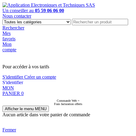
Un conseiller au
05 59 06 06 00
Nous contacter
Rechercher
Mes
favoris
Mon
compte
PAS EN LIGNE, CONTACTEZ NOUS
Pour accéder à vos tarifs
S'identifier
Créer un compte
S'identifier
MON
PANIER
0
Commande Web =
Frais facturation offerts
Afficher le menu
MENU
Aucun article dans votre panier de commande
Fermer