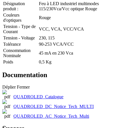
Désignation
Feu à LED industriel multimodes
produit :
115/230Vca/Vcc optique Rouge
Couleurs
Rouge
d'optiques
Tension - Type de
VCC, VCA, VCC/VCA
Courant
Tension - Voltage
230, 115
Tolérance
90-253 VCA/VCC
Consommation
45 mA en 230 Vca
Nominale
Poids
0,5 Kg
Documentation
Déplier
Fermer
QUADROLED_Catalogue
QUADROLED_DC_Notice_Tech_MULTI
QUADROLED_AC_Notice_Tech_Multi