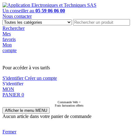
Un conseiller au
05 59 06 06 00
Nous contacter
Rechercher
Mes
favoris
Mon
compte
PAS EN LIGNE, CONTACTEZ NOUS
Pour accéder à vos tarifs
S'identifier
Créer un compte
S'identifier
MON
PANIER
0
Commande Web =
Frais facturation offerts
Afficher le menu
MENU
Aucun article dans votre panier de commande
Fermer