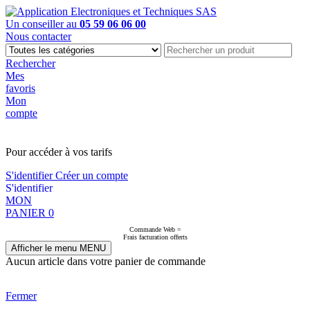
Un conseiller au
05 59 06 06 00
Nous contacter
Rechercher
Mes
favoris
Mon
compte
PAS EN LIGNE, CONTACTEZ NOUS
Pour accéder à vos tarifs
S'identifier
Créer un compte
S'identifier
MON
PANIER
0
Commande Web =
Frais facturation offerts
Afficher le menu
MENU
Aucun article dans votre panier de commande
Fermer