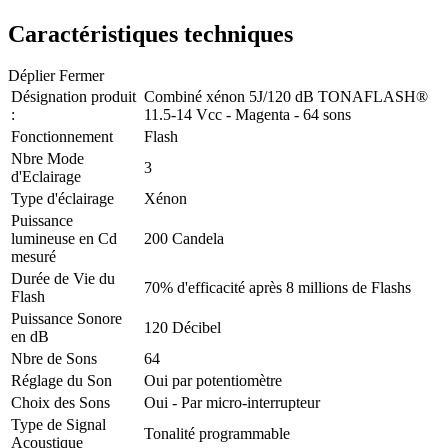
Caractéristiques techniques
Déplier
Fermer
Désignation produit
Combiné xénon 5J/120 dB TONAFLASH®
:
11.5-14 Vcc - Magenta - 64 sons
Fonctionnement
Flash
Nbre Mode
3
d'Eclairage
Type d'éclairage
Xénon
Puissance
lumineuse en Cd
200 Candela
mesuré
Durée de Vie du
70% d'efficacité après 8 millions de Flashs
Flash
Puissance Sonore
120 Décibel
en dB
Nbre de Sons
64
Réglage du Son
Oui par potentiomètre
Choix des Sons
Oui - Par micro-interrupteur
Type de Signal
Tonalité programmable
Acoustique