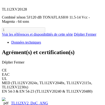
TL112XV20128
Combiné xénon 5J/120 dB TONAFLASH® 11.5-14 Vcc -
Magenta - 64 sons
Voir les références et disponibilités de cette série
Déplier
Fermer
Données techniques
Agrément(s) et certification(s)
Déplier
Fermer
CE
EAC
UL
MED (TL112XV2024x, TL112XV2048x, TL112XV2115x,
TL112XV2230x)
EN 54-3 & EN 54-23 (TL112XV20240 & TL112XV20480)
TL112XV2_DoC_ANG