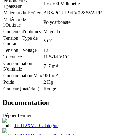
Profondeur /
156.500 Millimètre
Epaisseur
Matériau du Boîtier
ABS/PC UL94 V0 & 5VA FR
Matériau de
Polycarbonate
l'Optique
Couleurs d'optiques
Magenta
Tension - Type de
VCC
Courant
Tension - Voltage
12
Tolérance
11.5-14 VCC
Consommation
717 mA
Nominale
Consommation Max
961 mA
Poids
2 Kg
Couleur (matériau)
Rouge
Documentation
Déplier
Fermer
TL112XV2_Catalogue