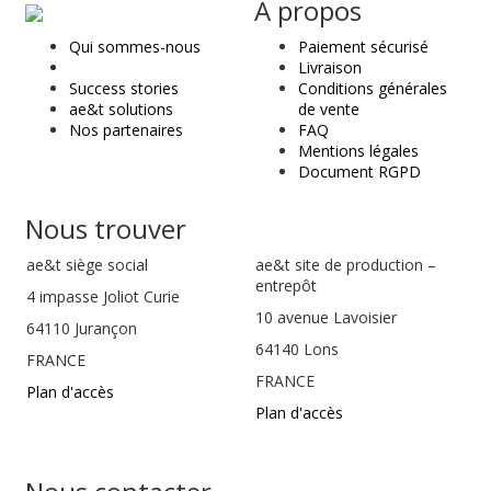
ae
A propos
&
Qui sommes-nous
Paiement sécurisé
t
Livraison
Success stories
Conditions générales
ae&t solutions
de vente
Nos partenaires
FAQ
Mentions légales
Document RGPD
Nous trouver
ae&t
siège social
ae&t site de production –
entrepôt
4 impasse Joliot Curie
10 avenue Lavoisier
64110
Jurançon
64140 Lons
FRANCE
FRANCE
Plan d'accès
Plan d'accès