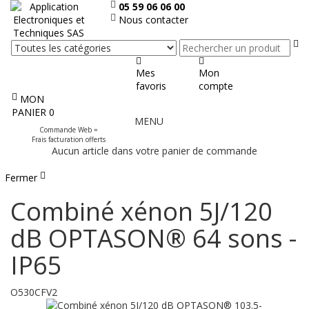
05 59 06 06 00
Nous contacter
Re
Mes
Mon
favoris
compte
MON
Afficher
PANIER
0
MENU
le
Commande Web =
menu
Frais facturation offerts
Aucun article dans votre panier de commande
Fermer
Combiné xénon 5J/120
dB OPTASON® 64 sons -
IP65
O530CFV2