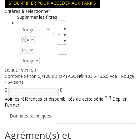
S'IDENTIFIER POUR ACCEDER AUX TARIFS
Critères à sélectionner
Supprimer les filtres
Couleurs d'optiques
:
Tension - Type de Courant
:
Tension - Voltage
:
Couleur (matériau)
:
O530CFV21153
Combiné xénon 5J/120 dB OPTASON® 103.5-126.5 Vca - Rouge
- 64 sons
Voir les références et disponibilités de cette série
Déplier
Fermer
Données techniques
Agrément(s) et