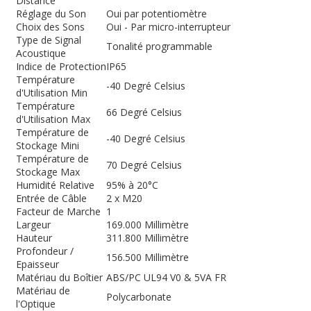
Distance
Réglage du Son
Oui par potentiomètre
Choix des Sons
Oui - Par micro-interrupteur
Type de Signal
Tonalité programmable
Acoustique
Indice de Protection
IP65
Température
-40 Degré Celsius
d'Utilisation Min
Température
66 Degré Celsius
d'Utilisation Max
Température de
-40 Degré Celsius
Stockage Mini
Température de
70 Degré Celsius
Stockage Max
Humidité Relative
95% à 20°C
Entrée de Câble
2 x M20
Facteur de Marche
1
Largeur
169.000 Millimètre
Hauteur
311.800 Millimètre
Profondeur /
156.500 Millimètre
Epaisseur
Matériau du Boîtier
ABS/PC UL94 V0 & 5VA FR
Matériau de
Polycarbonate
l'Optique