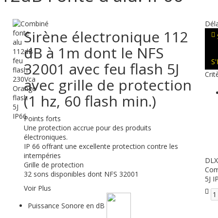
Déla
Sirène électronique 112
dB à 1m dont le NFS
S
32001 avec feu flash 5J
Crit
avec grille de protection
(1 hz, 60 flash min.)
Points forts
Une protection accrue pour des produits
électroniques.
IP 66 offrant une excellente protection contre les
intempéries
DLX
Grille de protection
Com
32 sons disponibles dont NFS 32001
5J I
Voir Plus
Puissance Sonore en dB