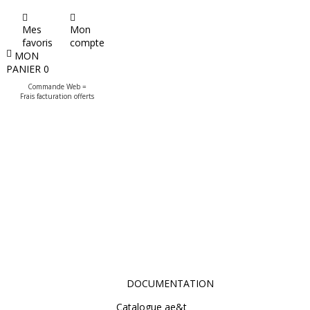
Mes
Mon
favoris
compte
MON
PANIER
0
Commande Web =
Frais facturation offerts
DOCUMENTATION
Catalogue ae&t