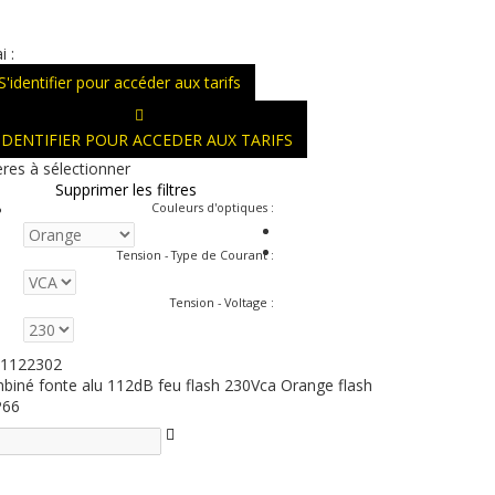
i :
S'identifier pour accéder aux tarifs
'IDENTIFIER POUR ACCEDER AUX TARIFS
ères à sélectionner
Supprimer les filtres
Couleurs d'optiques
:
Tension - Type de Courant
:
Tension - Voltage
:
1122302
biné fonte alu 112dB feu flash 230Vca Orange flash
P66