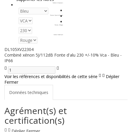
Couleurs d'optiques
:
Tension - Type de Courant
:
Tension - Voltage
:
Couleur (matériau)
:
DL105XV22304
Combiné xénon 5J/112dB Fonte d'alu 230 +/-10% Vca - Bleu -
IP66
Voir les références et disponibilités de cette série
Déplier
Fermer
Données techniques
Agrément(s) et
certification(s)
Déplier
Fermer