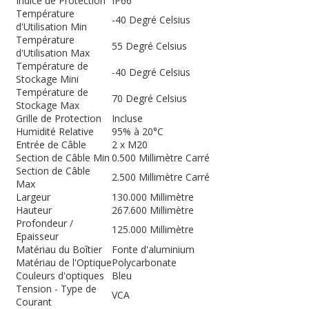
Indice de Protection
IP66
Température
-40 Degré Celsius
d'Utilisation Min
Température
55 Degré Celsius
d'Utilisation Max
Température de
-40 Degré Celsius
Stockage Mini
Température de
70 Degré Celsius
Stockage Max
Grille de Protection
Incluse
Humidité Relative
95% à 20°C
Entrée de Câble
2 x M20
Section de Câble Min
0.500 Millimètre Carré
Section de Câble
2.500 Millimètre Carré
Max
Largeur
130.000 Millimètre
Hauteur
267.600 Millimètre
Profondeur /
125.000 Millimètre
Epaisseur
Matériau du Boîtier
Fonte d'aluminium
Matériau de l'Optique
Polycarbonate
Couleurs d'optiques
Bleu
Tension - Type de
VCA
Courant