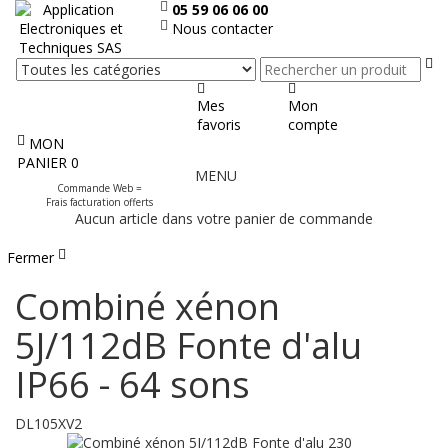
05 59 06 06 00
Nous contacter
Re
Mes
Mon
favoris
compte
MON
Afficher
PANIER
0
MENU
le
Commande Web =
menu
Frais facturation offerts
Aucun article dans votre panier de commande
Fermer
Combiné xénon
5J/112dB Fonte d'alu
IP66 - 64 sons
DL105XV2