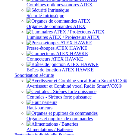
Combinés optiques-sonores ATEX
Sécurité Intrinsèque
Organes de commandes ATEX
Luminaires ATEX / Projecteurs ATEX
Presse-étoupes ATEX HAWKE
Connecteurs ATEX HAWKE
Boîtes de jonction ATEX HAWKE
Sonorisation sécurite
Avertisseur et Combiné vocal Radio SmartVOX®
Centrales - Sirènes forte puissance
Haut-parleurs
Organes et pupitres de commandes
Alimentations / Batteries
Protection individuelle & chocs