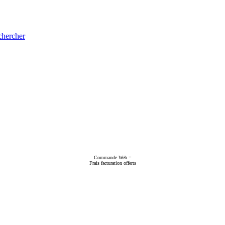
hercher
Commande Web =
Frais facturation offerts