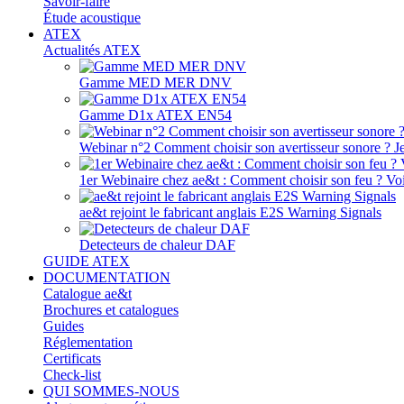
Savoir-faire
Étude acoustique
ATEX
Actualités ATEX
Gamme MED MER DNV
Gamme D1x ATEX EN54
Webinar n°2 Comment choisir son avertisseur sonore ? J
1er Webinaire chez ae&t : Comment choisir son feu ? Voir
ae&t rejoint le fabricant anglais E2S Warning Signals
Detecteurs de chaleur DAF
GUIDE ATEX
DOCUMENTATION
Catalogue ae&t
Brochures et catalogues
Guides
Réglementation
Certificats
Check-list
QUI SOMMES-NOUS