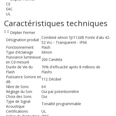
CE
EAC
UL
Caractéristiques techniques
Déplier
Fermer
Combiné xénon 5J/112dB Fonte d'alu 42-
Désignation produit :
52 Vcc - Transparent - IP66
Fonctionnement
Flash
Type d'éclairage
Xénon
Puissance lumineuse
200 Candela
en Cd mesuré
Durée de Vie du
70% d'efficacité après 8 millions de
Flash
Flashs
Puissance Sonore en
112 Décibel
dB
Nbre de Sons
64
Réglage du Son
Oui par potentiomètre
Choix des Sons
Oui
Type de Signal
Tonalité programmable
Acoustique
Certifications
UL