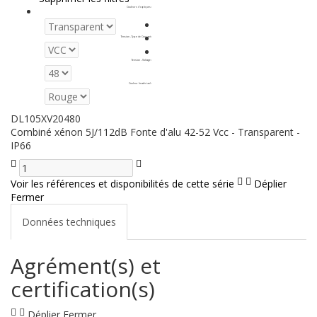
Couleurs d'optiques
:
Tension - Type de Courant
:
Tension - Voltage
:
Couleur (matériau)
:
DL105XV20480
Combiné xénon 5J/112dB Fonte d'alu 42-52 Vcc - Transparent -
IP66
Voir les références et disponibilités de cette série
Déplier
Fermer
Données techniques
Agrément(s) et
certification(s)
Déplier
Fermer