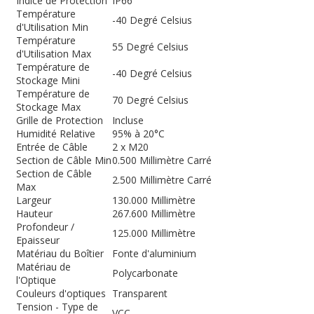
Indice de Protection
IP66
Température
-40 Degré Celsius
d'Utilisation Min
Température
55 Degré Celsius
d'Utilisation Max
Température de
-40 Degré Celsius
Stockage Mini
Température de
70 Degré Celsius
Stockage Max
Grille de Protection
Incluse
Humidité Relative
95% à 20°C
Entrée de Câble
2 x M20
Section de Câble Min
0.500 Millimètre Carré
Section de Câble
2.500 Millimètre Carré
Max
Largeur
130.000 Millimètre
Hauteur
267.600 Millimètre
Profondeur /
125.000 Millimètre
Epaisseur
Matériau du Boîtier
Fonte d'aluminium
Matériau de
Polycarbonate
l'Optique
Couleurs d'optiques
Transparent
Tension - Type de
VCC