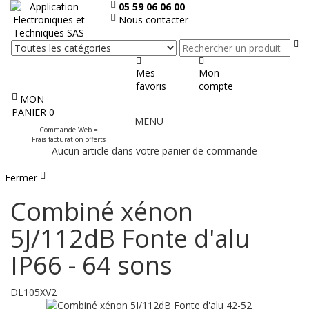
05 59 06 06 00
Nous contacter
Re
Mes
Mon
favoris
compte
MON
Afficher
PANIER
0
MENU
le
Commande Web =
menu
Frais facturation offerts
Aucun article dans votre panier de commande
Fermer
Combiné xénon
5J/112dB Fonte d'alu
IP66 - 64 sons
DL105XV2