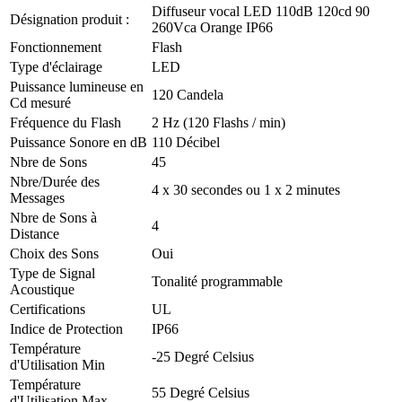
Diffuseur vocal LED 110dB 120cd 90
Désignation produit :
260Vca Orange IP66
Fonctionnement
Flash
Type d'éclairage
LED
Puissance lumineuse en
120 Candela
Cd mesuré
Fréquence du Flash
2 Hz (120 Flashs / min)
Puissance Sonore en dB
110 Décibel
Nbre de Sons
45
Nbre/Durée des
4 x 30 secondes ou 1 x 2 minutes
Messages
Nbre de Sons à
4
Distance
Choix des Sons
Oui
Type de Signal
Tonalité programmable
Acoustique
Certifications
UL
Indice de Protection
IP66
Température
-25 Degré Celsius
d'Utilisation Min
Température
55 Degré Celsius
d'Utilisation Max