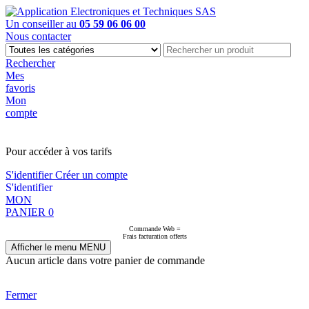
Un conseiller au
05 59 06 06 00
Nous contacter
Rechercher
Mes
favoris
Mon
compte
PAS EN LIGNE, CONTACTEZ NOUS
Pour accéder à vos tarifs
S'identifier
Créer un compte
S'identifier
MON
PANIER
0
Commande Web =
Frais facturation offerts
Afficher le menu
MENU
Aucun article dans votre panier de commande
Fermer