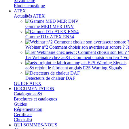
Savoir-faire
Étude acoustique
ATEX
Actualités ATEX
Gamme MED MER DNV
Gamme D1x ATEX EN54
Webinar n°2 Comment choisir son avertisseur sonore ? J
1er Webinaire chez ae&t : Comment choisir son feu ? Voir
ae&t rejoint le fabricant anglais E2S Warning Signals
Detecteurs de chaleur DAF
GUIDE ATEX
DOCUMENTATION
Catalogue ae&t
Brochures et catalogues
Guides
Réglementation
Certificats
Check-list
QUI SOMMES-NOUS