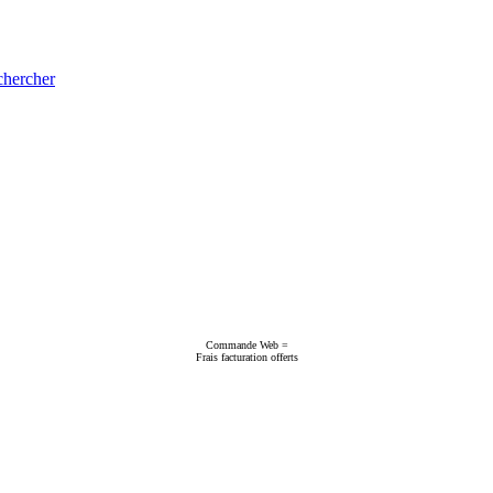
hercher
Commande Web =
Frais facturation offerts