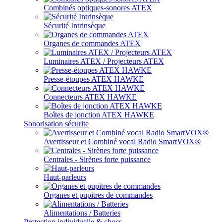
Combinés optiques-sonores ATEX
Sécurité Intrinsèque
Organes de commandes ATEX
Luminaires ATEX / Projecteurs ATEX
Presse-étoupes ATEX HAWKE
Connecteurs ATEX HAWKE
Boîtes de jonction ATEX HAWKE
Sonorisation sécurite
Avertisseur et Combiné vocal Radio SmartVOX®
Centrales - Sirènes forte puissance
Haut-parleurs
Organes et pupitres de commandes
Alimentations / Batteries
Protection individuelle & chocs